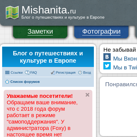
Mishanita.
ru
Блог о путешествиях и культуре в Европе
Заметки
Фотографии
Не забывай 
Блог о путешествиях и
Мы Вкон
культуре в Европе
Мы в Twi
Ссылки
FAQ
Регистрация
Вход
Список форумов
Понравилс
Уважаемые посетители!
Обращаем ваше внимание,
что с 2018 года форум
работает в режиме
"самоподдержания". У
администратора (Foxy) в
настоящее время нет