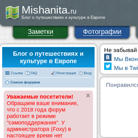
Mishanita.
ru
Блог о путешествиях и культуре в Европе
Заметки
Фотографии
Не забывай 
Блог о путешествиях и
Мы Вкон
культуре в Европе
Мы в Twi
Ссылки
FAQ
Регистрация
Вход
Список форумов
Понравилс
Уважаемые посетители!
Обращаем ваше внимание,
что с 2018 года форум
работает в режиме
"самоподдержания". У
администратора (Foxy) в
настоящее время нет