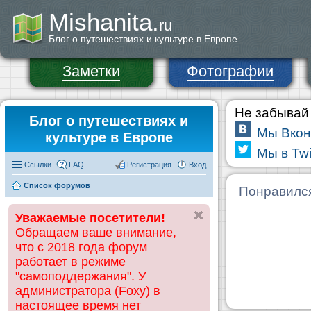
Mishanita.
ru
Блог о путешествиях и культуре в Европе
Заметки
Фотографии
Не забывай 
Блог о путешествиях и
Мы Вкон
культуре в Европе
Мы в Twi
Ссылки
FAQ
Регистрация
Вход
Список форумов
Понравилс
Уважаемые посетители!
Обращаем ваше внимание,
что с 2018 года форум
работает в режиме
"самоподдержания". У
администратора (Foxy) в
настоящее время нет