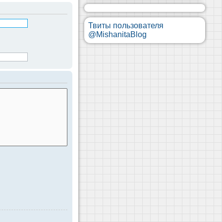
Твиты пользователя
@MishanitaBlog