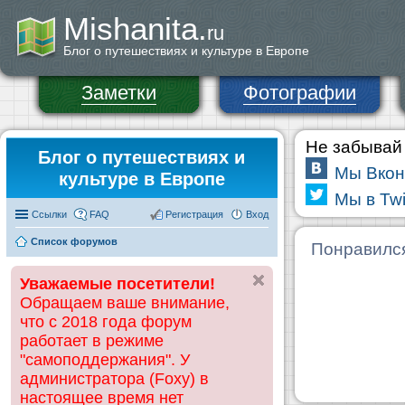
Mishanita.
ru
Блог о путешествиях и культуре в Европе
Заметки
Фотографии
Не забывай 
Блог о путешествиях и
Мы Вкон
культуре в Европе
Мы в Twi
Ссылки
FAQ
Регистрация
Вход
Список форумов
Понравилс
Уважаемые посетители!
Обращаем ваше внимание,
что с 2018 года форум
работает в режиме
"самоподдержания". У
администратора (Foxy) в
настоящее время нет