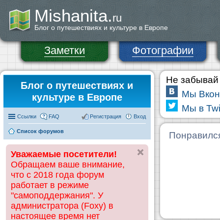
Mishanita.
ru
Блог о путешествиях и культуре в Европе
Заметки
Фотографии
Не забывай 
Блог о путешествиях и
Мы Вкон
культуре в Европе
Мы в Twi
Ссылки
FAQ
Регистрация
Вход
Список форумов
Понравилс
Уважаемые посетители!
Обращаем ваше внимание,
что с 2018 года форум
работает в режиме
"самоподдержания". У
администратора (Foxy) в
настоящее время нет