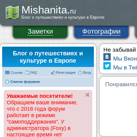
Mishanita.
ru
Блог о путешествиях и культуре в Европе
Заметки
Фотографии
Не забывай 
Блог о путешествиях и
Мы Вкон
культуре в Европе
Мы в Twi
Ссылки
FAQ
Регистрация
Вход
Список форумов
Понравилс
Уважаемые посетители!
Обращаем ваше внимание,
что с 2018 года форум
работает в режиме
"самоподдержания". У
администратора (Foxy) в
настоящее время нет