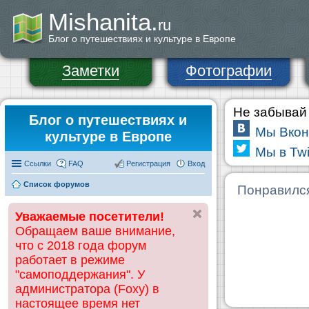
Mishanita.
ru
Блог о путешествиях и культуре в Европе
Заметки
Фотографии
Не забывай 
Блог о путешествиях и
Мы Вкон
культуре в Европе
Мы в Twi
Ссылки
FAQ
Регистрация
Вход
Список форумов
Понравилс
Уважаемые посетители!
Обращаем ваше внимание,
что с 2018 года форум
работает в режиме
"самоподдержания". У
администратора (Foxy) в
настоящее время нет