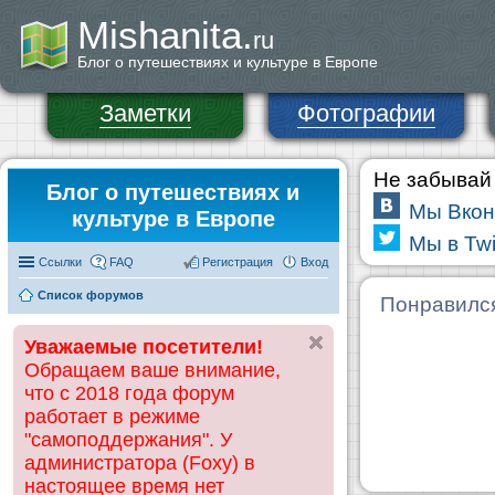
Mishanita.
ru
Блог о путешествиях и культуре в Европе
Заметки
Фотографии
Не забывай 
Блог о путешествиях и
Мы Вкон
культуре в Европе
Мы в Twi
Ссылки
FAQ
Регистрация
Вход
Список форумов
Понравилс
Уважаемые посетители!
Обращаем ваше внимание,
что с 2018 года форум
работает в режиме
"самоподдержания". У
администратора (Foxy) в
настоящее время нет