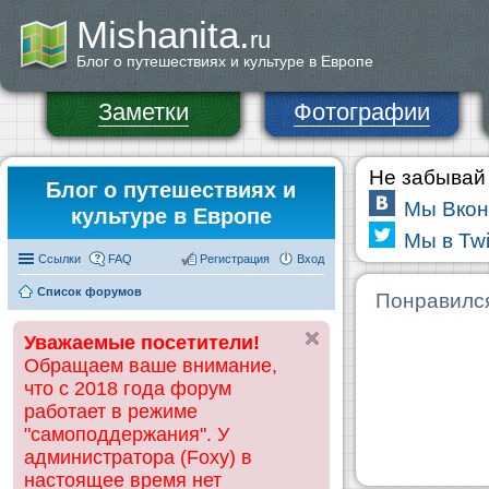
Mishanita.
ru
Блог о путешествиях и культуре в Европе
Заметки
Фотографии
Не забывай 
Блог о путешествиях и
Мы Вкон
культуре в Европе
Мы в Twi
Ссылки
FAQ
Регистрация
Вход
Список форумов
Понравилс
Уважаемые посетители!
Обращаем ваше внимание,
что с 2018 года форум
работает в режиме
"самоподдержания". У
администратора (Foxy) в
настоящее время нет