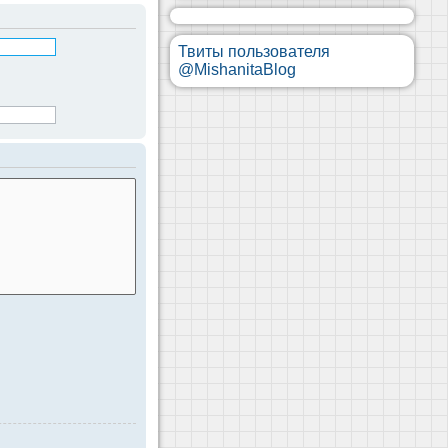
Твиты пользователя
@MishanitaBlog