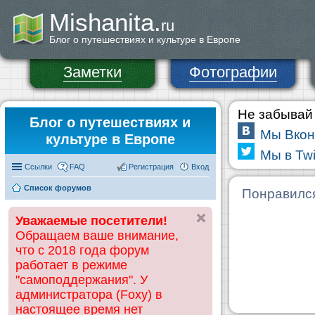
Mishanita.
ru
Блог о путешествиях и культуре в Европе
Заметки
Фотографии
Не забывай 
Блог о путешествиях и
Мы Вкон
культуре в Европе
Мы в Twi
Ссылки
FAQ
Регистрация
Вход
Список форумов
Понравилс
Уважаемые посетители!
Обращаем ваше внимание,
что с 2018 года форум
работает в режиме
"самоподдержания". У
администратора (Foxy) в
настоящее время нет