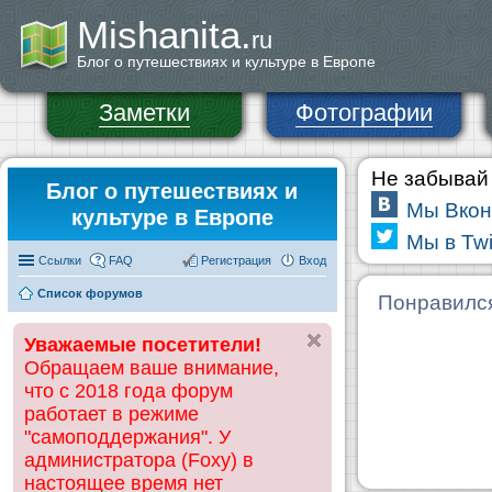
Mishanita.
ru
Блог о путешествиях и культуре в Европе
Заметки
Фотографии
Не забывай 
Блог о путешествиях и
Мы Вкон
культуре в Европе
Мы в Twi
Ссылки
FAQ
Регистрация
Вход
Список форумов
Понравилс
Уважаемые посетители!
Обращаем ваше внимание,
что с 2018 года форум
работает в режиме
"самоподдержания". У
администратора (Foxy) в
настоящее время нет