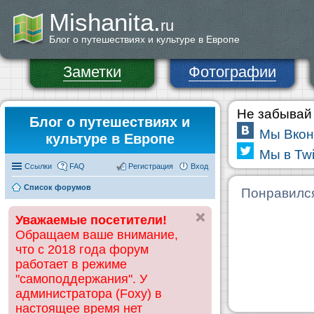
Mishanita.
ru
Блог о путешествиях и культуре в Европе
Заметки
Фотографии
Не забывай 
Блог о путешествиях и
Мы Вкон
культуре в Европе
Мы в Twi
Ссылки
FAQ
Регистрация
Вход
Список форумов
Понравилс
Уважаемые посетители!
Обращаем ваше внимание,
что с 2018 года форум
работает в режиме
"самоподдержания". У
администратора (Foxy) в
настоящее время нет