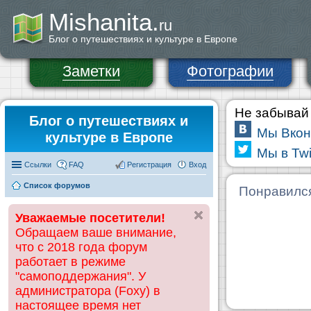
Mishanita.
ru
Блог о путешествиях и культуре в Европе
Заметки
Фотографии
Не забывай 
Блог о путешествиях и
Мы Вкон
культуре в Европе
Мы в Twi
Ссылки
FAQ
Регистрация
Вход
Список форумов
Понравилс
Уважаемые посетители!
Обращаем ваше внимание,
что с 2018 года форум
работает в режиме
"самоподдержания". У
администратора (Foxy) в
настоящее время нет