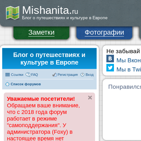
Mishanita.
ru
Блог о путешествиях и культуре в Европе
Заметки
Фотографии
Не забывай 
Блог о путешествиях и
Мы Вкон
культуре в Европе
Мы в Twi
Ссылки
FAQ
Регистрация
Вход
Список форумов
Понравилс
Уважаемые посетители!
Обращаем ваше внимание,
что с 2018 года форум
работает в режиме
"самоподдержания". У
администратора (Foxy) в
настоящее время нет