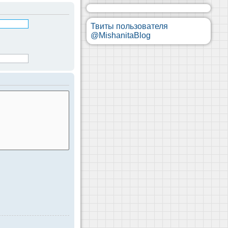
Твиты пользователя
@MishanitaBlog