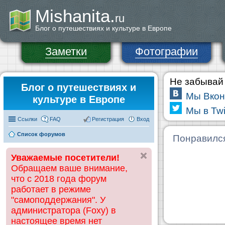
Mishanita.
ru
Блог о путешествиях и культуре в Европе
Заметки
Фотографии
Не забывай 
Блог о путешествиях и
Мы Вкон
культуре в Европе
Мы в Twi
Ссылки
FAQ
Регистрация
Вход
Список форумов
Понравилс
Уважаемые посетители!
Обращаем ваше внимание,
что с 2018 года форум
работает в режиме
"самоподдержания". У
администратора (Foxy) в
настоящее время нет