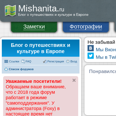
Mishanita.
ru
Блог о путешествиях и культуре в Европе
Заметки
Фотографии
Не забывай 
Блог о путешествиях и
Мы Вкон
культуре в Европе
Мы в Twi
Ссылки
FAQ
Регистрация
Вход
Список форумов
Понравилс
Уважаемые посетители!
Обращаем ваше внимание,
что с 2018 года форум
работает в режиме
"самоподдержания". У
администратора (Foxy) в
настоящее время нет