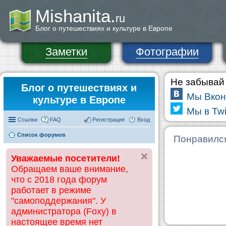
Mishanita.
ru
Блог о путешествиях и культуре в Европе
Заметки
Фотографии
Не забывай 
Блог о путешествиях и
Мы Вкон
культуре в Европе
Мы в Twi
Ссылки
FAQ
Регистрация
Вход
Список форумов
Понравилс
Уважаемые посетители!
Обращаем ваше внимание,
что с 2018 года форум
работает в режиме
"самоподдержания". У
администратора (Foxy) в
настоящее время нет