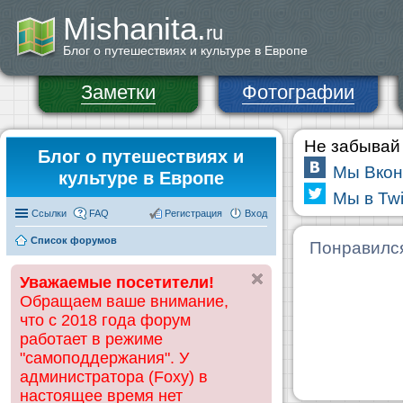
Mishanita.
ru
Блог о путешествиях и культуре в Европе
Заметки
Фотографии
Не забывай 
Блог о путешествиях и
Мы Вкон
культуре в Европе
Мы в Twi
Ссылки
FAQ
Регистрация
Вход
Список форумов
Понравилс
Уважаемые посетители!
Обращаем ваше внимание,
что с 2018 года форум
работает в режиме
"самоподдержания". У
администратора (Foxy) в
настоящее время нет