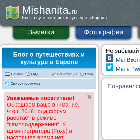
Mishanita.
ru
Блог о путешествиях и культуре в Европе
Заметки
Фотографии
Не забывай 
Блог о путешествиях и
Мы Вкон
культуре в Европе
Мы в Twi
Ссылки
FAQ
Регистрация
Вход
Список форумов
Понравилс
Уважаемые посетители!
Обращаем ваше внимание,
что с 2018 года форум
работает в режиме
"самоподдержания". У
администратора (Foxy) в
настоящее время нет