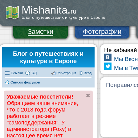
Mishanita.
ru
Блог о путешествиях и культуре в Европе
Заметки
Фотографии
Не забывай 
Блог о путешествиях и
Мы Вкон
культуре в Европе
Мы в Twi
Ссылки
FAQ
Регистрация
Вход
Список форумов
Понравилс
Уважаемые посетители!
Обращаем ваше внимание,
что с 2018 года форум
работает в режиме
"самоподдержания". У
администратора (Foxy) в
настоящее время нет