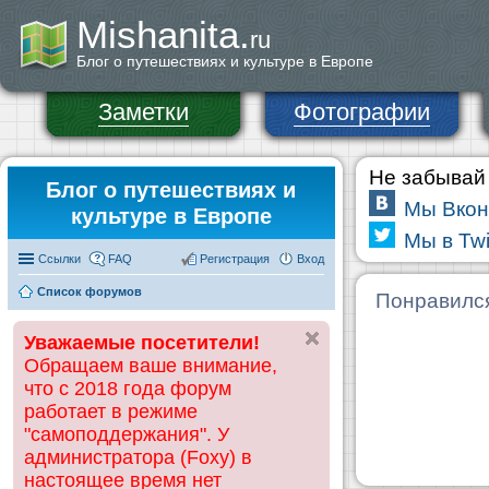
Mishanita.
ru
Блог о путешествиях и культуре в Европе
Заметки
Фотографии
Не забывай 
Блог о путешествиях и
Мы Вкон
культуре в Европе
Мы в Twi
Ссылки
FAQ
Регистрация
Вход
Список форумов
Понравилс
Уважаемые посетители!
Обращаем ваше внимание,
что с 2018 года форум
работает в режиме
"самоподдержания". У
администратора (Foxy) в
настоящее время нет