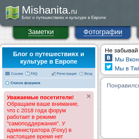
Mishanita.
ru
Блог о путешествиях и культуре в Европе
Заметки
Фотографии
Не забывай 
Блог о путешествиях и
Мы Вкон
культуре в Европе
Мы в Twi
Ссылки
FAQ
Регистрация
Вход
Список форумов
Понравилс
Уважаемые посетители!
Обращаем ваше внимание,
что с 2018 года форум
работает в режиме
"самоподдержания". У
администратора (Foxy) в
настоящее время нет