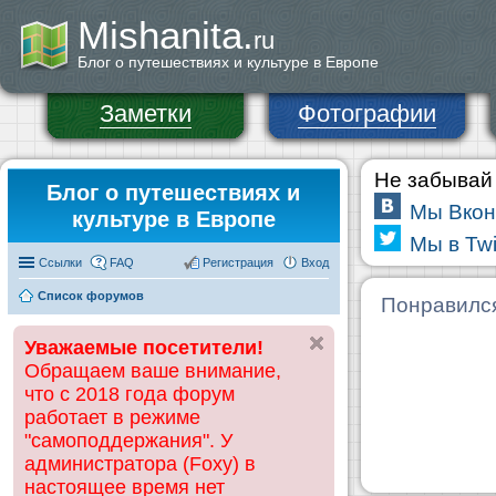
Mishanita.
ru
Блог о путешествиях и культуре в Европе
Заметки
Фотографии
Не забывай 
Блог о путешествиях и
Мы Вкон
культуре в Европе
Мы в Twi
Ссылки
FAQ
Регистрация
Вход
Список форумов
Понравилс
Уважаемые посетители!
Обращаем ваше внимание,
что с 2018 года форум
работает в режиме
"самоподдержания". У
администратора (Foxy) в
настоящее время нет