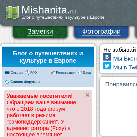
Mishanita.
ru
Блог о путешествиях и культуре в Европе
Заметки
Фотографии
Не забывай 
Блог о путешествиях и
Мы Вкон
культуре в Европе
Мы в Twi
Ссылки
FAQ
Регистрация
Вход
Список форумов
Понравилс
Уважаемые посетители!
Обращаем ваше внимание,
что с 2018 года форум
работает в режиме
"самоподдержания". У
администратора (Foxy) в
настоящее время нет