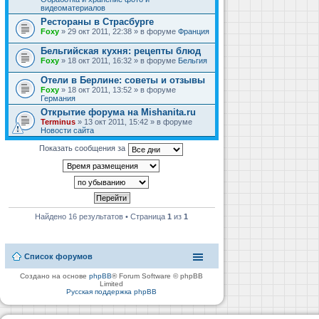
видеоматериалов
Рестораны в Страсбурге
Foxy
» 29 окт 2011, 22:38 » в форуме
Франция
Бельгийская кухня: рецепты блюд
Foxy
» 18 окт 2011, 16:32 » в форуме
Бельгия
Отели в Берлине: советы и отзывы
Foxy
» 18 окт 2011, 13:52 » в форуме
Германия
Открытие форума на Mishanita.ru
Terminus
» 13 окт 2011, 15:42 » в форуме
Новости сайта
Показать сообщения за
Найдено 16 результатов • Страница
1
из
1
Список форумов
Создано на основе
phpBB
® Forum Software © phpBB
Limited
Русская поддержка phpBB