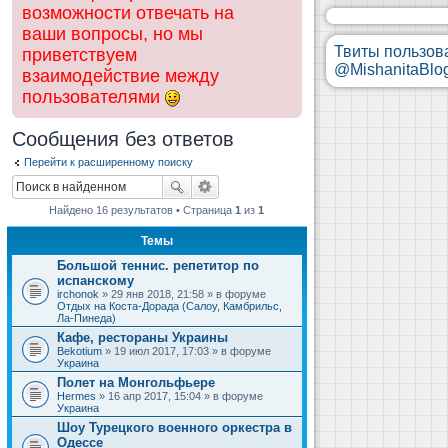
возможности отвечать на
ваши вопросы, но мы
Твиты пользов
приветствуем
@MishanitaBlo
взаимодействие между
пользователями
Сообщения без ответов
Перейти к расширенному поиску
Найдено 16 результатов • Страница
1
из
1
Темы
Большой теннис. репетитор по
испанскому
irchonok
» 29 янв 2018, 21:58 » в форуме
Отдых на Коста-Дорада (Салоу, Камбрильс,
Ла-Пинеда)
Кафе, рестораны Украины
Bekotium
» 19 июл 2017, 17:03 » в форуме
Украина
Полет на Монгольфьере
Hermes
» 16 апр 2017, 15:04 » в форуме
Украина
Шоу Турецкого военного оркестра в
Одессе