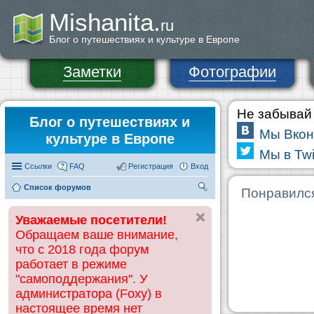
Mishanita.
ru
Блог о путешествиях и культуре в Европе
Заметки
Фотографии
Не забывай 
Блог о путешествиях и
Мы Вкон
культуре в Европе
Мы в Twi
Ссылки
FAQ
Регистрация
Вход
Список форумов
П
Понравилс
ои
Уважаемые посетители!
ск
Обращаем ваше внимание,
что с 2018 года форум
работает в режиме
"самоподдержания". У
администратора (Foxy) в
настоящее время нет