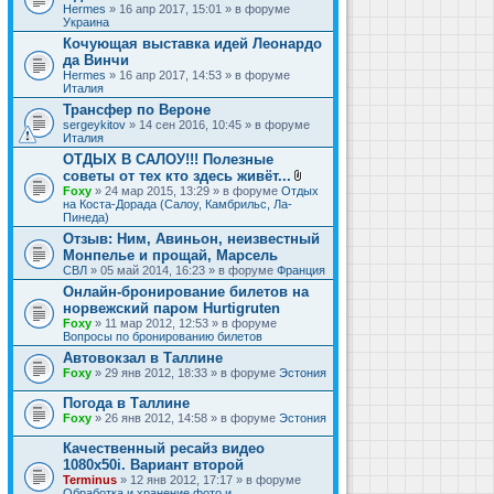
Hermes
» 16 апр 2017, 15:01 » в форуме
Украина
Кочующая выставка идей Леонардо
да Винчи
Hermes
» 16 апр 2017, 14:53 » в форуме
Италия
Трансфер по Вероне
sergeykitov
» 14 сен 2016, 10:45 » в форуме
Италия
ОТДЫХ В САЛОУ!!! Полезные
советы от тех кто здесь живёт...
В
Foxy
» 24 мар 2015, 13:29 » в форуме
Отдых
л
на Коста-Дорада (Салоу, Камбрильс, Ла-
о
Пинеда)
ж
Отзыв: Ним, Авиньон, неизвестный
е
Монпелье и прощай, Марсель
н
и
СВЛ
» 05 май 2014, 16:23 » в форуме
Франция
я
Онлайн-бронирование билетов на
норвежский паром Hurtigruten
Foxy
» 11 мар 2012, 12:53 » в форуме
Вопросы по бронированию билетов
Автовокзал в Таллине
Foxy
» 29 янв 2012, 18:33 » в форуме
Эстония
Погода в Таллине
Foxy
» 26 янв 2012, 14:58 » в форуме
Эстония
Качественный ресайз видео
1080x50i. Вариант второй
Terminus
» 12 янв 2012, 17:17 » в форуме
Обработка и хранение фото и