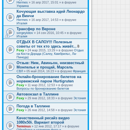
Hermes
» 16 апр 2017, 15:01 » в форуме
Украина
Кочующая выставка идей Леонардо
да Винчи
Hermes
» 16 апр 2017, 14:53 » в форуме
Италия
Трансфер по Вероне
sergeykitov
» 14 сен 2016, 10:45 » в форуме
Италия
ОТДЫХ В САЛОУ!!! Полезные
советы от тех кто здесь живёт...
В
Foxy
» 24 мар 2015, 13:29 » в форуме
Отдых
л
на Коста-Дорада (Салоу, Камбрильс, Ла-
о
Пинеда)
ж
Отзыв: Ним, Авиньон, неизвестный
е
Монпелье и прощай, Марсель
н
и
СВЛ
» 05 май 2014, 16:23 » в форуме
Франция
я
Онлайн-бронирование билетов на
норвежский паром Hurtigruten
Foxy
» 11 мар 2012, 12:53 » в форуме
Вопросы по бронированию билетов
Автовокзал в Таллине
Foxy
» 29 янв 2012, 18:33 » в форуме
Эстония
Погода в Таллине
Foxy
» 26 янв 2012, 14:58 » в форуме
Эстония
Качественный ресайз видео
1080x50i. Вариант второй
Terminus
» 12 янв 2012, 17:17 » в форуме
Обработка и хранение фото и