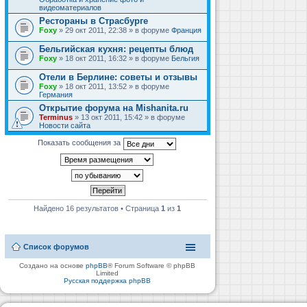
видеоматериалов
Рестораны в Страсбурге
Foxy
» 29 окт 2011, 22:38 » в форуме
Франция
Бельгийская кухня: рецепты блюд
Foxy
» 18 окт 2011, 16:32 » в форуме
Бельгия
Отели в Берлине: советы и отзывы
Foxy
» 18 окт 2011, 13:52 » в форуме
Германия
Открытие форума на Mishanita.ru
Terminus
» 13 окт 2011, 15:42 » в форуме
Новости сайта
Показать сообщения за
Найдено 16 результатов • Страница
1
из
1
Список форумов
Создано на основе
phpBB
® Forum Software © phpBB
Limited
Русская поддержка phpBB