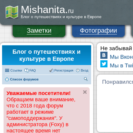
Mishanita.
ru
Блог о путешествиях и культуре в Европе
Заметки
Фотографии
Не забывай 
Блог о путешествиях и
Мы Вкон
культуре в Европе
Мы в Twi
Ссылки
FAQ
Регистрация
Вход
Список форумов
П
Понравилс
ои
Уважаемые посетители!
ск
Обращаем ваше внимание,
что с 2018 года форум
работает в режиме
"самоподдержания". У
администратора (Foxy) в
настоящее время нет