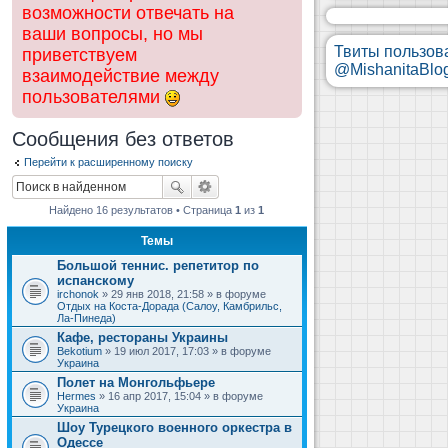
возможности отвечать на
ваши вопросы, но мы
Твиты пользов
приветствуем
@MishanitaBlo
взаимодействие между
пользователями
Сообщения без ответов
Перейти к расширенному поиску
Найдено 16 результатов • Страница
1
из
1
Темы
Большой теннис. репетитор по
испанскому
irchonok
» 29 янв 2018, 21:58 » в форуме
Отдых на Коста-Дорада (Салоу, Камбрильс,
Ла-Пинеда)
Кафе, рестораны Украины
Bekotium
» 19 июл 2017, 17:03 » в форуме
Украина
Полет на Монгольфьере
Hermes
» 16 апр 2017, 15:04 » в форуме
Украина
Шоу Турецкого военного оркестра в
Одессе