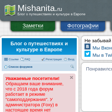
Mishanita.
ru
Блог о путешествиях и культуре в Европе
Заметки
Фотографии
Не забывай 
Блог о путешествиях и
Мы Вкон
культуре в Европе
Мы в Twi
Ссылки
FAQ
Регистрация
Вход
Список форумов
П
Понравилс
ои
Уважаемые посетители!
ск
Обращаем ваше внимание,
что с 2018 года форум
работает в режиме
"самоподдержания". У
администратора (Foxy) в
настоящее время нет