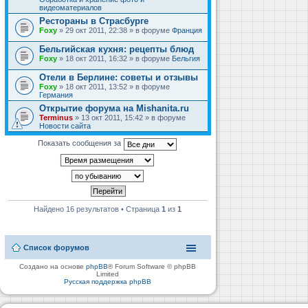
видеоматериалов
Рестораны в Страсбурге
Foxy
» 29 окт 2011, 22:38 » в форуме
Франция
Бельгийская кухня: рецепты блюд
Foxy
» 18 окт 2011, 16:32 » в форуме
Бельгия
Отели в Берлине: советы и отзывы
Foxy
» 18 окт 2011, 13:52 » в форуме
Германия
Открытие форума на Mishanita.ru
Terminus
» 13 окт 2011, 15:42 » в форуме
Новости сайта
Показать сообщения за
Найдено 16 результатов • Страница
1
из
1
Список форумов
Создано на основе
phpBB
® Forum Software © phpBB
Limited
Русская поддержка phpBB