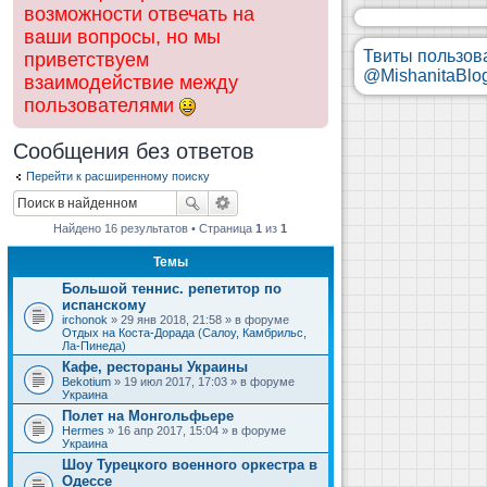
возможности отвечать на
ваши вопросы, но мы
Твиты пользов
приветствуем
@MishanitaBlo
взаимодействие между
пользователями
Сообщения без ответов
Перейти к расширенному поиску
Найдено 16 результатов • Страница
1
из
1
Темы
Большой теннис. репетитор по
испанскому
irchonok
» 29 янв 2018, 21:58 » в форуме
Отдых на Коста-Дорада (Салоу, Камбрильс,
Ла-Пинеда)
Кафе, рестораны Украины
Bekotium
» 19 июл 2017, 17:03 » в форуме
Украина
Полет на Монгольфьере
Hermes
» 16 апр 2017, 15:04 » в форуме
Украина
Шоу Турецкого военного оркестра в
Одессе