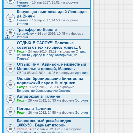
Hermes
» 16 апр 2017, 15:01 » в форуме
Украина
Кочующая выставка идей Леонардо
да Винчи
Hermes
» 16 апр 2017, 14:53 » в форуме
Италия
Трансфер по Вероне
sergeykitov
» 14 сен 2016, 10:45 » в форуме
Италия
ОТДЫХ В САЛОУ!!! Полезные
советы от тех кто здесь живёт...
В
Foxy
» 24 мар 2015, 13:29 » в форуме
Отдых
л
на Коста-Дорада (Салоу, Камбрильс, Ла-
о
Пинеда)
ж
Отзыв: Ним, Авиньон, неизвестный
е
Монпелье и прощай, Марсель
н
и
СВЛ
» 05 май 2014, 16:23 » в форуме
Франция
я
Онлайн-бронирование билетов на
норвежский паром Hurtigruten
Foxy
» 11 мар 2012, 12:53 » в форуме
Вопросы по бронированию билетов
Автовокзал в Таллине
Foxy
» 29 янв 2012, 18:33 » в форуме
Эстония
Погода в Таллине
Foxy
» 26 янв 2012, 14:58 » в форуме
Эстония
Качественный ресайз видео
1080x50i. Вариант второй
Terminus
» 12 янв 2012, 17:17 » в форуме
Обработка и хранение фото и