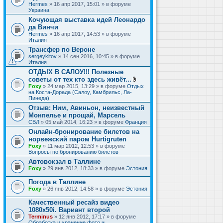
Hermes
» 16 апр 2017, 15:01 » в форуме
Украина
Кочующая выставка идей Леонардо
да Винчи
Hermes
» 16 апр 2017, 14:53 » в форуме
Италия
Трансфер по Вероне
sergeykitov
» 14 сен 2016, 10:45 » в форуме
Италия
ОТДЫХ В САЛОУ!!! Полезные
советы от тех кто здесь живёт...
В
Foxy
» 24 мар 2015, 13:29 » в форуме
Отдых
л
на Коста-Дорада (Салоу, Камбрильс, Ла-
о
Пинеда)
ж
Отзыв: Ним, Авиньон, неизвестный
е
Монпелье и прощай, Марсель
н
и
СВЛ
» 05 май 2014, 16:23 » в форуме
Франция
я
Онлайн-бронирование билетов на
норвежский паром Hurtigruten
Foxy
» 11 мар 2012, 12:53 » в форуме
Вопросы по бронированию билетов
Автовокзал в Таллине
Foxy
» 29 янв 2012, 18:33 » в форуме
Эстония
Погода в Таллине
Foxy
» 26 янв 2012, 14:58 » в форуме
Эстония
Качественный ресайз видео
1080x50i. Вариант второй
Terminus
» 12 янв 2012, 17:17 » в форуме
Обработка и хранение фото и