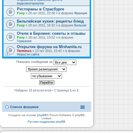
видеоматериалов
Рестораны в Страсбурге
Foxy
» 29 окт 2011, 22:38 » в форуме
Франция
Бельгийская кухня: рецепты блюд
Foxy
» 18 окт 2011, 16:32 » в форуме
Бельгия
Отели в Берлине: советы и отзывы
Foxy
» 18 окт 2011, 13:52 » в форуме
Германия
Открытие форума на Mishanita.ru
Terminus
» 13 окт 2011, 15:42 » в форуме
Новости сайта
Показать сообщения за
Найдено 16 результатов • Страница
1
из
1
Список форумов
Создано на основе
phpBB
® Forum Software © phpBB
Limited
Русская поддержка phpBB