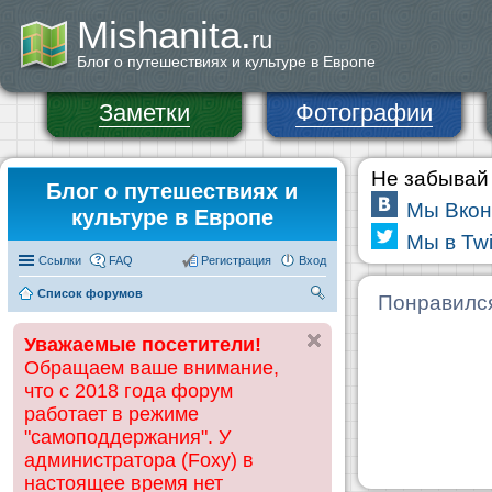
Mishanita.
ru
Блог о путешествиях и культуре в Европе
Заметки
Фотографии
Не забывай 
Блог о путешествиях и
Мы Вкон
культуре в Европе
Мы в Twi
Ссылки
FAQ
Регистрация
Вход
Список форумов
П
Понравилс
ои
Уважаемые посетители!
ск
Обращаем ваше внимание,
что с 2018 года форум
работает в режиме
"самоподдержания". У
администратора (Foxy) в
настоящее время нет