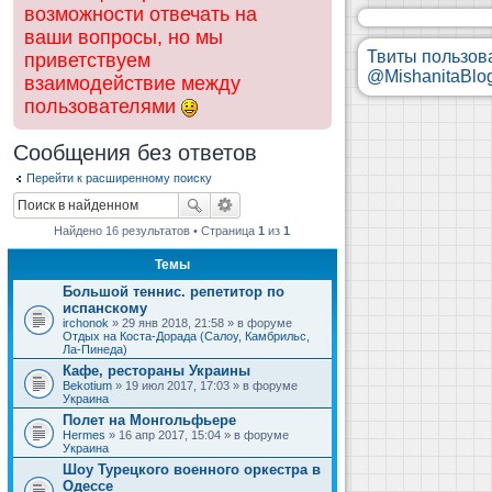
возможности отвечать на
ваши вопросы, но мы
Твиты пользов
приветствуем
@MishanitaBlo
взаимодействие между
пользователями
Сообщения без ответов
Перейти к расширенному поиску
Найдено 16 результатов • Страница
1
из
1
Темы
Большой теннис. репетитор по
испанскому
irchonok
» 29 янв 2018, 21:58 » в форуме
Отдых на Коста-Дорада (Салоу, Камбрильс,
Ла-Пинеда)
Кафе, рестораны Украины
Bekotium
» 19 июл 2017, 17:03 » в форуме
Украина
Полет на Монгольфьере
Hermes
» 16 апр 2017, 15:04 » в форуме
Украина
Шоу Турецкого военного оркестра в
Одессе