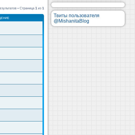
езультатов • Страница
1
из
1
Твиты пользователя
ЩЕНИЕ
@MishanitaBlog