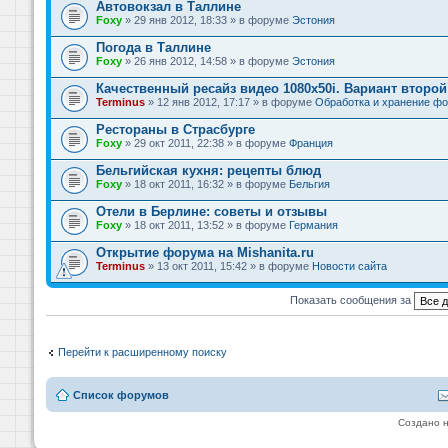
Автовокзал в Таллине
Foxy
» 29 янв 2012, 18:33 » в форуме
Эстония
Погода в Таллине
Foxy
» 26 янв 2012, 14:58 » в форуме
Эстония
Качественный ресайз видео 1080x50i. Вариант второй
Terminus
» 12 янв 2012, 17:17 » в форуме
Обработка и хранение фо
Рестораны в Страсбурге
Foxy
» 29 окт 2011, 22:38 » в форуме
Франция
Бельгийская кухня: рецепты блюд
Foxy
» 18 окт 2011, 16:32 » в форуме
Бельгия
Отели в Берлине: советы и отзывы
Foxy
» 18 окт 2011, 13:52 » в форуме
Германия
Открытие форума на Mishanita.ru
Terminus
» 13 окт 2011, 15:42 » в форуме
Новости сайта
Показать сообщения за
Перейти к расширенному поиску
Список форумов
Создано 