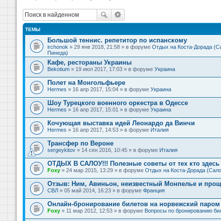
ТЕМЫ
Большой теннис. репетитор по испанскому
irchonok
» 29 янв 2018, 21:58 » в форуме
Отдых на Коста-Дорада (Са
Пинеда)
Кафе, рестораны Украины
Bekotium
» 19 июл 2017, 17:03 » в форуме
Украина
Полет на Монгольфьере
Hermes
» 16 апр 2017, 15:04 » в форуме
Украина
Шоу Турецкого военного оркестра в Одессе
Hermes
» 16 апр 2017, 15:01 » в форуме
Украина
Кочующая выставка идей Леонардо да Винчи
Hermes
» 16 апр 2017, 14:53 » в форуме
Италия
Трансфер по Вероне
sergeykitov
» 14 сен 2016, 10:45 » в форуме
Италия
ОТДЫХ В САЛОУ!!! Полезные советы от тех кто здесь 
Foxy
» 24 мар 2015, 13:29 » в форуме
Отдых на Коста-Дорада (Сало
Отзыв: Ним, Авиньон, неизвестный Монпелье и прощ
СВЛ
» 05 май 2014, 16:23 » в форуме
Франция
Онлайн-бронирование билетов на норвежский паром 
Foxy
» 11 мар 2012, 12:53 » в форуме
Вопросы по бронированию би