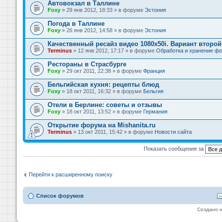
Автовокзал в Таллине
Foxy
» 29 янв 2012, 18:33 » в форуме
Эстония
Погода в Таллине
Foxy
» 26 янв 2012, 14:58 » в форуме
Эстония
Качественный ресайз видео 1080x50i. Вариант второй
Terminus
» 12 янв 2012, 17:17 » в форуме
Обработка и хранение фо
Рестораны в Страсбурге
Foxy
» 29 окт 2011, 22:38 » в форуме
Франция
Бельгийская кухня: рецепты блюд
Foxy
» 18 окт 2011, 16:32 » в форуме
Бельгия
Отели в Берлине: советы и отзывы
Foxy
» 18 окт 2011, 13:52 » в форуме
Германия
Открытие форума на Mishanita.ru
Terminus
» 13 окт 2011, 15:42 » в форуме
Новости сайта
Показать сообщения за
Перейти к расширенному поиску
Список форумов
Создано 