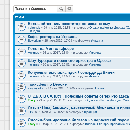
ТЕМЫ
Большой теннис. репетитор по испанскому
irchonok
» 29 янв 2018, 21:58 » в форуме
Отдых на Коста-Дорада (Са
Пинеда)
Кафе, рестораны Украины
Bekotium
» 19 июл 2017, 17:03 » в форуме
Украина
Полет на Монгольфьере
Hermes
» 16 апр 2017, 15:04 » в форуме
Украина
Шоу Турецкого военного оркестра в Одессе
Hermes
» 16 апр 2017, 15:01 » в форуме
Украина
Кочующая выставка идей Леонардо да Винчи
Hermes
» 16 апр 2017, 14:53 » в форуме
Италия
Трансфер по Вероне
sergeykitov
» 14 сен 2016, 10:45 » в форуме
Италия
ОТДЫХ В САЛОУ!!! Полезные советы от тех кто здесь 
Foxy
» 24 мар 2015, 13:29 » в форуме
Отдых на Коста-Дорада (Сало
Отзыв: Ним, Авиньон, неизвестный Монпелье и прощ
СВЛ
» 05 май 2014, 16:23 » в форуме
Франция
Онлайн-бронирование билетов на норвежский паром 
Foxy
» 11 мар 2012, 12:53 » в форуме
Вопросы по бронированию би