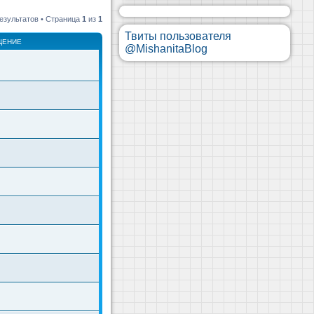
езультатов • Страница
1
из
1
Твиты пользователя
ЩЕНИЕ
@MishanitaBlog