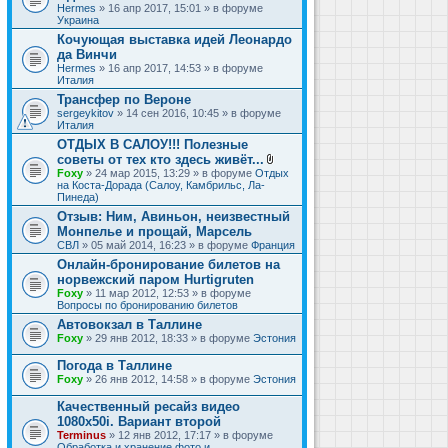
Hermes
» 16 апр 2017, 15:01 » в форуме
Украина
Кочующая выставка идей Леонардо
да Винчи
Hermes
» 16 апр 2017, 14:53 » в форуме
Италия
Трансфер по Вероне
sergeykitov
» 14 сен 2016, 10:45 » в форуме
Италия
ОТДЫХ В САЛОУ!!! Полезные
советы от тех кто здесь живёт...
В
Foxy
» 24 мар 2015, 13:29 » в форуме
Отдых
л
на Коста-Дорада (Салоу, Камбрильс, Ла-
о
Пинеда)
ж
Отзыв: Ним, Авиньон, неизвестный
е
Монпелье и прощай, Марсель
н
и
СВЛ
» 05 май 2014, 16:23 » в форуме
Франция
я
Онлайн-бронирование билетов на
норвежский паром Hurtigruten
Foxy
» 11 мар 2012, 12:53 » в форуме
Вопросы по бронированию билетов
Автовокзал в Таллине
Foxy
» 29 янв 2012, 18:33 » в форуме
Эстония
Погода в Таллине
Foxy
» 26 янв 2012, 14:58 » в форуме
Эстония
Качественный ресайз видео
1080x50i. Вариант второй
Terminus
» 12 янв 2012, 17:17 » в форуме
Обработка и хранение фото и