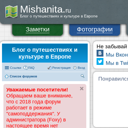
Mishanita.
ru
Блог о путешествиях и культуре в Европе
Заметки
Фотографии
Не забывай 
Блог о путешествиях и
Мы Вкон
культуре в Европе
Мы в Twi
Ссылки
FAQ
Регистрация
Вход
Список форумов
П
Понравилс
ои
Уважаемые посетители!
ск
Обращаем ваше внимание,
что с 2018 года форум
работает в режиме
"самоподдержания". У
администратора (Foxy) в
настоящее время нет