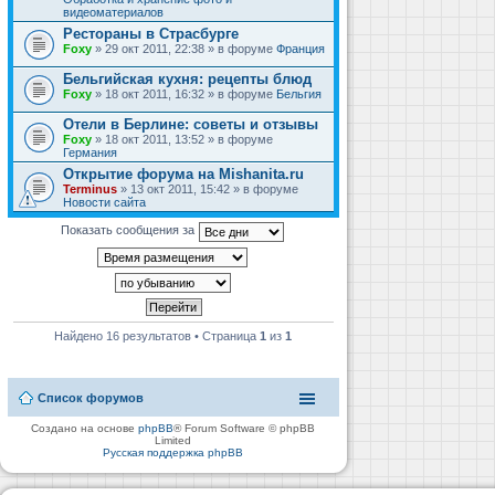
видеоматериалов
Рестораны в Страсбурге
Foxy
» 29 окт 2011, 22:38 » в форуме
Франция
Бельгийская кухня: рецепты блюд
Foxy
» 18 окт 2011, 16:32 » в форуме
Бельгия
Отели в Берлине: советы и отзывы
Foxy
» 18 окт 2011, 13:52 » в форуме
Германия
Открытие форума на Mishanita.ru
Terminus
» 13 окт 2011, 15:42 » в форуме
Новости сайта
Показать сообщения за
Найдено 16 результатов • Страница
1
из
1
Список форумов
Создано на основе
phpBB
® Forum Software © phpBB
Limited
Русская поддержка phpBB