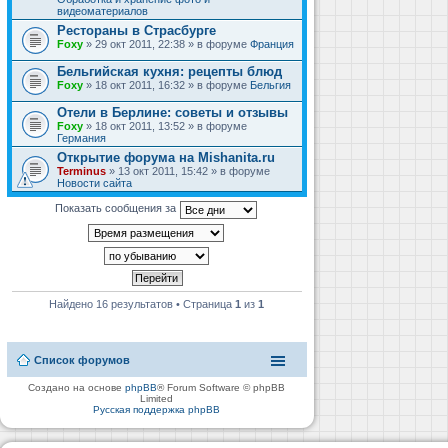
видеоматериалов
Рестораны в Страсбурге
Foxy
» 29 окт 2011, 22:38 » в форуме
Франция
Бельгийская кухня: рецепты блюд
Foxy
» 18 окт 2011, 16:32 » в форуме
Бельгия
Отели в Берлине: советы и отзывы
Foxy
» 18 окт 2011, 13:52 » в форуме
Германия
Открытие форума на Mishanita.ru
Terminus
» 13 окт 2011, 15:42 » в форуме
Новости сайта
Показать сообщения за
Найдено 16 результатов • Страница
1
из
1
Список форумов
Создано на основе
phpBB
® Forum Software © phpBB
Limited
Русская поддержка phpBB