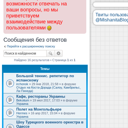
возможности отвечать на
ваши вопросы, но мы
Твиты пользов
приветствуем
@MishanitaBlo
взаимодействие между
пользователями
Сообщения без ответов
Перейти к расширенному поиску
Найдено 16 результатов • Страница
1
из
1
Темы
Большой теннис. репетитор по
испанскому
irchonok
» 29 янв 2018, 21:58 » в форуме
Отдых на Коста-Дорада (Салоу, Камбрильс,
Ла-Пинеда)
Кафе, рестораны Украины
Bekotium
» 19 июл 2017, 17:03 » в форуме
Украина
Полет на Монгольфьере
Hermes
» 16 апр 2017, 15:04 » в форуме
Украина
Шоу Турецкого военного оркестра в
Одессе