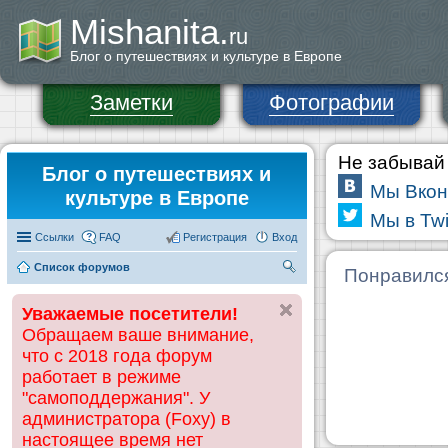
Mishanita.
ru
Блог о путешествиях и культуре в Европе
Заметки
Фотографии
Не забывай 
Блог о путешествиях и
Мы Вкон
культуре в Европе
Мы в Twi
Ссылки
FAQ
Регистрация
Вход
Список форумов
П
Понравилс
ои
Уважаемые посетители!
ск
Обращаем ваше внимание,
что с 2018 года форум
работает в режиме
"самоподдержания". У
администратора (Foxy) в
настоящее время нет