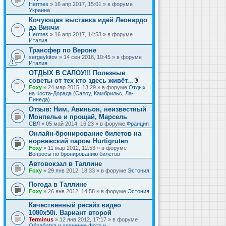
Hermes
» 16 апр 2017, 15:01 » в форуме
Украина
Кочующая выставка идей Леонардо
да Винчи
Hermes
» 16 апр 2017, 14:53 » в форуме
Италия
Трансфер по Вероне
sergeykitov
» 14 сен 2016, 10:45 » в форуме
Италия
ОТДЫХ В САЛОУ!!! Полезные
советы от тех кто здесь живёт...
В
Foxy
» 24 мар 2015, 13:29 » в форуме
Отдых
л
на Коста-Дорада (Салоу, Камбрильс, Ла-
о
Пинеда)
ж
Отзыв: Ним, Авиньон, неизвестный
е
Монпелье и прощай, Марсель
н
и
СВЛ
» 05 май 2014, 16:23 » в форуме
Франция
я
Онлайн-бронирование билетов на
норвежский паром Hurtigruten
Foxy
» 11 мар 2012, 12:53 » в форуме
Вопросы по бронированию билетов
Автовокзал в Таллине
Foxy
» 29 янв 2012, 18:33 » в форуме
Эстония
Погода в Таллине
Foxy
» 26 янв 2012, 14:58 » в форуме
Эстония
Качественный ресайз видео
1080x50i. Вариант второй
Terminus
» 12 янв 2012, 17:17 » в форуме
Обработка и хранение фото и