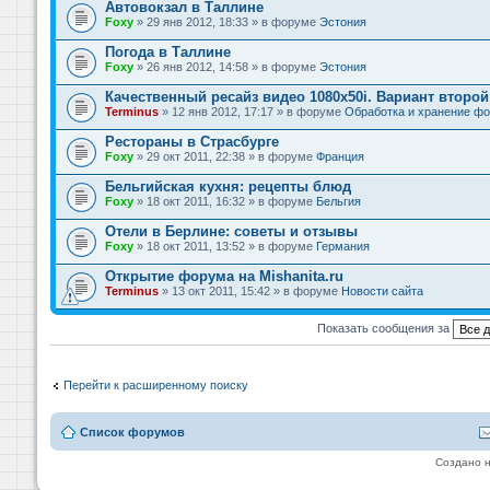
Автовокзал в Таллине
Foxy
» 29 янв 2012, 18:33 » в форуме
Эстония
Погода в Таллине
Foxy
» 26 янв 2012, 14:58 » в форуме
Эстония
Качественный ресайз видео 1080x50i. Вариант второй
Terminus
» 12 янв 2012, 17:17 » в форуме
Обработка и хранение фо
Рестораны в Страсбурге
Foxy
» 29 окт 2011, 22:38 » в форуме
Франция
Бельгийская кухня: рецепты блюд
Foxy
» 18 окт 2011, 16:32 » в форуме
Бельгия
Отели в Берлине: советы и отзывы
Foxy
» 18 окт 2011, 13:52 » в форуме
Германия
Открытие форума на Mishanita.ru
Terminus
» 13 окт 2011, 15:42 » в форуме
Новости сайта
Показать сообщения за
Перейти к расширенному поиску
Список форумов
Создано 