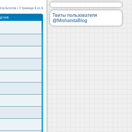
езультатов • Страница
1
из
1
Твиты пользователя
ЩЕНИЕ
@MishanitaBlog