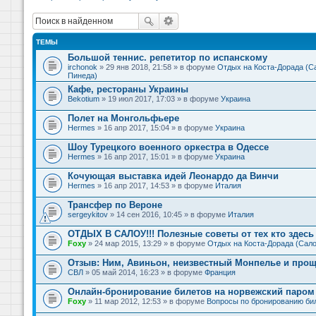
ТЕМЫ
Большой теннис. репетитор по испанскому
irchonok
» 29 янв 2018, 21:58 » в форуме
Отдых на Коста-Дорада (Са
Пинеда)
Кафе, рестораны Украины
Bekotium
» 19 июл 2017, 17:03 » в форуме
Украина
Полет на Монгольфьере
Hermes
» 16 апр 2017, 15:04 » в форуме
Украина
Шоу Турецкого военного оркестра в Одессе
Hermes
» 16 апр 2017, 15:01 » в форуме
Украина
Кочующая выставка идей Леонардо да Винчи
Hermes
» 16 апр 2017, 14:53 » в форуме
Италия
Трансфер по Вероне
sergeykitov
» 14 сен 2016, 10:45 » в форуме
Италия
ОТДЫХ В САЛОУ!!! Полезные советы от тех кто здесь 
Foxy
» 24 мар 2015, 13:29 » в форуме
Отдых на Коста-Дорада (Сало
Отзыв: Ним, Авиньон, неизвестный Монпелье и прощ
СВЛ
» 05 май 2014, 16:23 » в форуме
Франция
Онлайн-бронирование билетов на норвежский паром 
Foxy
» 11 мар 2012, 12:53 » в форуме
Вопросы по бронированию би