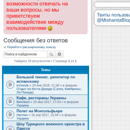
возможности отвечать на
ваши вопросы, но мы
Твиты пользов
приветствуем
@MishanitaBlo
взаимодействие между
пользователями
Сообщения без ответов
Перейти к расширенному поиску
Найдено 16 результатов • Страница
1
из
1
Темы
Большой теннис. репетитор по
испанскому
irchonok
» 29 янв 2018, 21:58 » в форуме
Отдых на Коста-Дорада (Салоу, Камбрильс,
Ла-Пинеда)
Кафе, рестораны Украины
Bekotium
» 19 июл 2017, 17:03 » в форуме
Украина
Полет на Монгольфьере
Hermes
» 16 апр 2017, 15:04 » в форуме
Украина
Шоу Турецкого военного оркестра в
Одессе