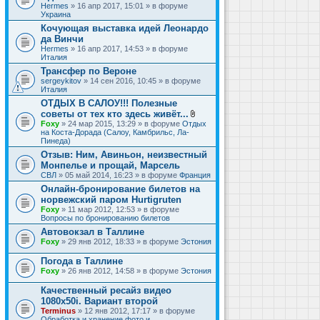
Hermes
» 16 апр 2017, 15:01 » в форуме
Украина
Кочующая выставка идей Леонардо
да Винчи
Hermes
» 16 апр 2017, 14:53 » в форуме
Италия
Трансфер по Вероне
sergeykitov
» 14 сен 2016, 10:45 » в форуме
Италия
ОТДЫХ В САЛОУ!!! Полезные
советы от тех кто здесь живёт...
В
Foxy
» 24 мар 2015, 13:29 » в форуме
Отдых
л
на Коста-Дорада (Салоу, Камбрильс, Ла-
о
Пинеда)
ж
Отзыв: Ним, Авиньон, неизвестный
е
Монпелье и прощай, Марсель
н
и
СВЛ
» 05 май 2014, 16:23 » в форуме
Франция
я
Онлайн-бронирование билетов на
норвежский паром Hurtigruten
Foxy
» 11 мар 2012, 12:53 » в форуме
Вопросы по бронированию билетов
Автовокзал в Таллине
Foxy
» 29 янв 2012, 18:33 » в форуме
Эстония
Погода в Таллине
Foxy
» 26 янв 2012, 14:58 » в форуме
Эстония
Качественный ресайз видео
1080x50i. Вариант второй
Terminus
» 12 янв 2012, 17:17 » в форуме
Обработка и хранение фото и