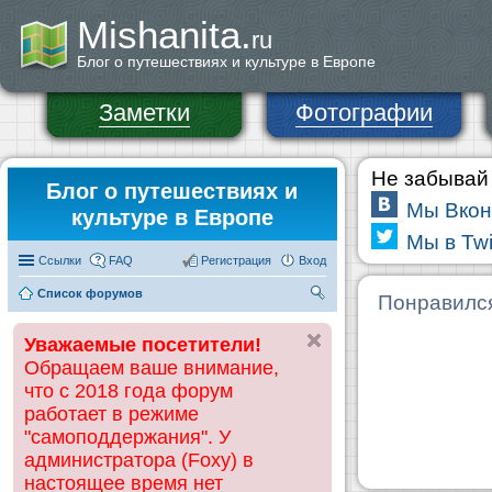
Mishanita.
ru
Блог о путешествиях и культуре в Европе
Заметки
Фотографии
Не забывай 
Блог о путешествиях и
Мы Вкон
культуре в Европе
Мы в Twi
Ссылки
FAQ
Регистрация
Вход
Список форумов
П
Понравилс
ои
Уважаемые посетители!
ск
Обращаем ваше внимание,
что с 2018 года форум
работает в режиме
"самоподдержания". У
администратора (Foxy) в
настоящее время нет