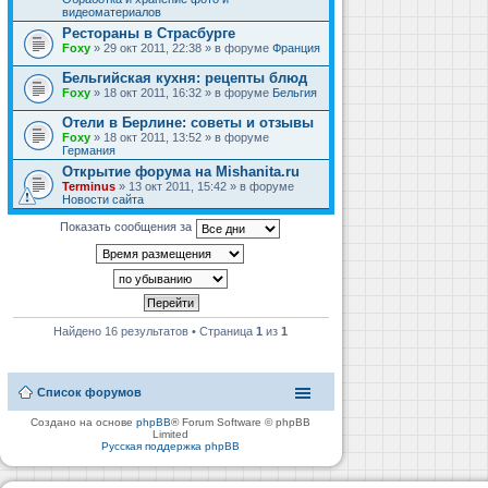
видеоматериалов
Рестораны в Страсбурге
Foxy
» 29 окт 2011, 22:38 » в форуме
Франция
Бельгийская кухня: рецепты блюд
Foxy
» 18 окт 2011, 16:32 » в форуме
Бельгия
Отели в Берлине: советы и отзывы
Foxy
» 18 окт 2011, 13:52 » в форуме
Германия
Открытие форума на Mishanita.ru
Terminus
» 13 окт 2011, 15:42 » в форуме
Новости сайта
Показать сообщения за
Найдено 16 результатов • Страница
1
из
1
Список форумов
Создано на основе
phpBB
® Forum Software © phpBB
Limited
Русская поддержка phpBB