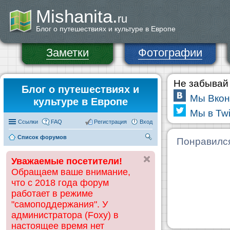
Mishanita.
ru
Блог о путешествиях и культуре в Европе
Заметки
Фотографии
Не забывай 
Блог о путешествиях и
Мы Вкон
культуре в Европе
Мы в Twi
Ссылки
FAQ
Регистрация
Вход
Список форумов
П
Понравилс
ои
Уважаемые посетители!
ск
Обращаем ваше внимание,
что с 2018 года форум
работает в режиме
"самоподдержания". У
администратора (Foxy) в
настоящее время нет