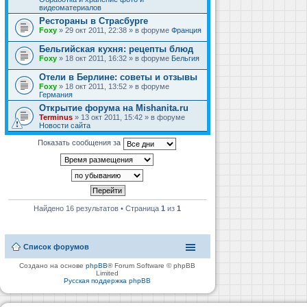
видеоматериалов
Рестораны в Страсбурге
Foxy
» 29 окт 2011, 22:38 » в форуме
Франция
Бельгийская кухня: рецепты блюд
Foxy
» 18 окт 2011, 16:32 » в форуме
Бельгия
Отели в Берлине: советы и отзывы
Foxy
» 18 окт 2011, 13:52 » в форуме
Германия
Открытие форума на Mishanita.ru
Terminus
» 13 окт 2011, 15:42 » в форуме
Новости сайта
Показать сообщения за
Найдено 16 результатов • Страница
1
из
1
Список форумов
Создано на основе
phpBB
® Forum Software © phpBB
Limited
Русская поддержка phpBB