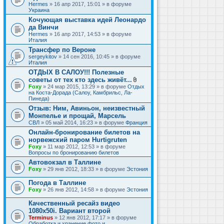
Hermes
» 16 апр 2017, 15:01 » в форуме
Украина
Кочующая выставка идей Леонардо
да Винчи
Hermes
» 16 апр 2017, 14:53 » в форуме
Италия
Трансфер по Вероне
sergeykitov
» 14 сен 2016, 10:45 » в форуме
Италия
ОТДЫХ В САЛОУ!!! Полезные
советы от тех кто здесь живёт...
В
Foxy
» 24 мар 2015, 13:29 » в форуме
Отдых
л
на Коста-Дорада (Салоу, Камбрильс, Ла-
о
Пинеда)
ж
Отзыв: Ним, Авиньон, неизвестный
е
Монпелье и прощай, Марсель
н
и
СВЛ
» 05 май 2014, 16:23 » в форуме
Франция
я
Онлайн-бронирование билетов на
норвежский паром Hurtigruten
Foxy
» 11 мар 2012, 12:53 » в форуме
Вопросы по бронированию билетов
Автовокзал в Таллине
Foxy
» 29 янв 2012, 18:33 » в форуме
Эстония
Погода в Таллине
Foxy
» 26 янв 2012, 14:58 » в форуме
Эстония
Качественный ресайз видео
1080x50i. Вариант второй
Terminus
» 12 янв 2012, 17:17 » в форуме
Обработка и хранение фото и