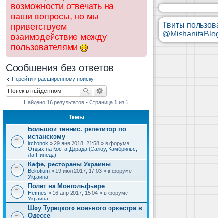
возможности отвечать на
ваши вопросы, но мы
Твиты пользов
приветствуем
@MishanitaBlo
взаимодействие между
пользователями
Сообщения без ответов
Перейти к расширенному поиску
Найдено 16 результатов • Страница
1
из
1
Темы
Большой теннис. репетитор по
испанскому
irchonok
» 29 янв 2018, 21:58 » в форуме
Отдых на Коста-Дорада (Салоу, Камбрильс,
Ла-Пинеда)
Кафе, рестораны Украины
Bekotium
» 19 июл 2017, 17:03 » в форуме
Украина
Полет на Монгольфьере
Hermes
» 16 апр 2017, 15:04 » в форуме
Украина
Шоу Турецкого военного оркестра в
Одессе