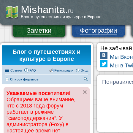
Mishanita.
ru
Блог о путешествиях и культуре в Европе
Заметки
Фотографии
Не забывай 
Блог о путешествиях и
Мы Вкон
культуре в Европе
Мы в Twi
Ссылки
FAQ
Регистрация
Вход
Список форумов
П
Понравилс
ои
Уважаемые посетители!
ск
Обращаем ваше внимание,
что с 2018 года форум
работает в режиме
"самоподдержания". У
администратора (Foxy) в
настоящее время нет