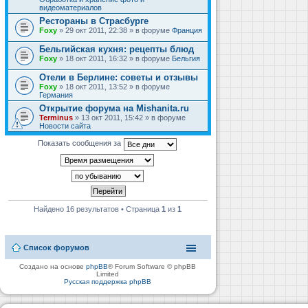
видеоматериалов
Рестораны в Страсбурге
Foxy
» 29 окт 2011, 22:38 » в форуме
Франция
Бельгийская кухня: рецепты блюд
Foxy
» 18 окт 2011, 16:32 » в форуме
Бельгия
Отели в Берлине: советы и отзывы
Foxy
» 18 окт 2011, 13:52 » в форуме
Германия
Открытие форума на Mishanita.ru
Terminus
» 13 окт 2011, 15:42 » в форуме
Новости сайта
Показать сообщения за
Найдено 16 результатов • Страница
1
из
1
Список форумов
Создано на основе
phpBB
® Forum Software © phpBB
Limited
Русская поддержка phpBB