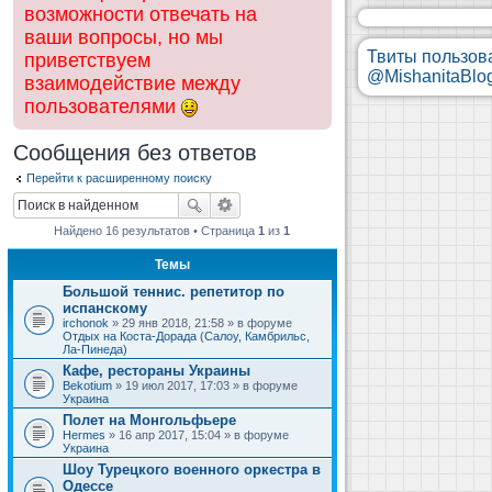
возможности отвечать на
ваши вопросы, но мы
Твиты пользов
приветствуем
@MishanitaBlo
взаимодействие между
пользователями
Сообщения без ответов
Перейти к расширенному поиску
Найдено 16 результатов • Страница
1
из
1
Темы
Большой теннис. репетитор по
испанскому
irchonok
» 29 янв 2018, 21:58 » в форуме
Отдых на Коста-Дорада (Салоу, Камбрильс,
Ла-Пинеда)
Кафе, рестораны Украины
Bekotium
» 19 июл 2017, 17:03 » в форуме
Украина
Полет на Монгольфьере
Hermes
» 16 апр 2017, 15:04 » в форуме
Украина
Шоу Турецкого военного оркестра в
Одессе