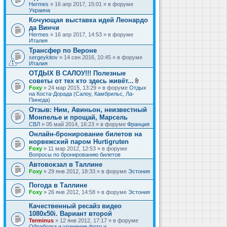
Hermes
» 16 апр 2017, 15:01 » в форуме
Украина
Кочующая выставка идей Леонардо
да Винчи
Hermes
» 16 апр 2017, 14:53 » в форуме
Италия
Трансфер по Вероне
sergeykitov
» 14 сен 2016, 10:45 » в форуме
Италия
ОТДЫХ В САЛОУ!!! Полезные
советы от тех кто здесь живёт...
В
Foxy
» 24 мар 2015, 13:29 » в форуме
Отдых
л
на Коста-Дорада (Салоу, Камбрильс, Ла-
о
Пинеда)
ж
Отзыв: Ним, Авиньон, неизвестный
е
Монпелье и прощай, Марсель
н
и
СВЛ
» 05 май 2014, 16:23 » в форуме
Франция
я
Онлайн-бронирование билетов на
норвежский паром Hurtigruten
Foxy
» 11 мар 2012, 12:53 » в форуме
Вопросы по бронированию билетов
Автовокзал в Таллине
Foxy
» 29 янв 2012, 18:33 » в форуме
Эстония
Погода в Таллине
Foxy
» 26 янв 2012, 14:58 » в форуме
Эстония
Качественный ресайз видео
1080x50i. Вариант второй
Terminus
» 12 янв 2012, 17:17 » в форуме
Обработка и хранение фото и