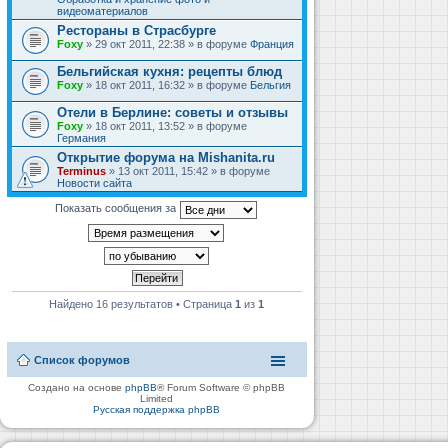
видеоматериалов
Рестораны в Страсбурге
Foxy
» 29 окт 2011, 22:38 » в форуме
Франция
Бельгийская кухня: рецепты блюд
Foxy
» 18 окт 2011, 16:32 » в форуме
Бельгия
Отели в Берлине: советы и отзывы
Foxy
» 18 окт 2011, 13:52 » в форуме
Германия
Открытие форума на Mishanita.ru
Terminus
» 13 окт 2011, 15:42 » в форуме
Новости сайта
Показать сообщения за
Найдено 16 результатов • Страница
1
из
1
Список форумов
Создано на основе
phpBB
® Forum Software © phpBB
Limited
Русская поддержка phpBB