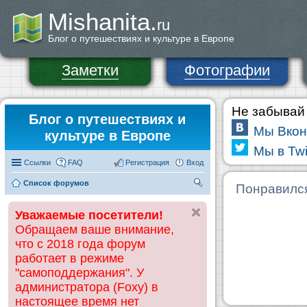
Mishanita.
ru
Блог о путешествиях и культуре в Европе
Заметки
Фотографии
Не забывай 
Блог о путешествиях и
Мы Вкон
культуре в Европе
Мы в Twi
Ссылки
FAQ
Регистрация
Вход
Список форумов
П
Понравилс
ои
Уважаемые посетители!
ск
Обращаем ваше внимание,
что с 2018 года форум
работает в режиме
"самоподдержания". У
администратора (Foxy) в
настоящее время нет