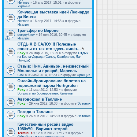
Hermes
» 16 апр 2017, 15:01 » в форуме
Украина
Кочующая выставка идей Леонардо
да Винчи
Hermes
» 16 апр 2017, 14:53 » в форуме
Италия
Трансфер по Вероне
sergeykitov
» 14 сен 2016, 10:45 » в форуме
Италия
ОТДЫХ В САЛОУ!!! Полезные
советы от тех кто здесь живёт...
В
Foxy
» 24 мар 2015, 13:29 » в форуме
Отдых
л
на Коста-Дорада (Салоу, Камбрильс, Ла-
о
Пинеда)
ж
Отзыв: Ним, Авиньон, неизвестный
е
Монпелье и прощай, Марсель
н
и
СВЛ
» 05 май 2014, 16:23 » в форуме
Франция
я
Онлайн-бронирование билетов на
норвежский паром Hurtigruten
Foxy
» 11 мар 2012, 12:53 » в форуме
Вопросы по бронированию билетов
Автовокзал в Таллине
Foxy
» 29 янв 2012, 18:33 » в форуме
Эстония
Погода в Таллине
Foxy
» 26 янв 2012, 14:58 » в форуме
Эстония
Качественный ресайз видео
1080x50i. Вариант второй
Terminus
» 12 янв 2012, 17:17 » в форуме
Обработка и хранение фото и