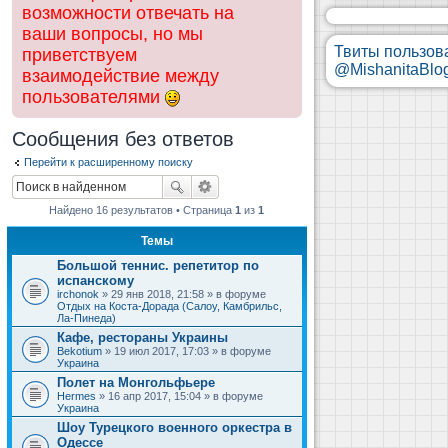
возможности отвечать на
ваши вопросы, но мы
Твиты пользов
приветствуем
@MishanitaBlo
взаимодействие между
пользователями
Сообщения без ответов
Перейти к расширенному поиску
Найдено 16 результатов • Страница
1
из
1
Темы
Большой теннис. репетитор по
испанскому
irchonok
» 29 янв 2018, 21:58 » в форуме
Отдых на Коста-Дорада (Салоу, Камбрильс,
Ла-Пинеда)
Кафе, рестораны Украины
Bekotium
» 19 июл 2017, 17:03 » в форуме
Украина
Полет на Монгольфьере
Hermes
» 16 апр 2017, 15:04 » в форуме
Украина
Шоу Турецкого военного оркестра в
Одессе