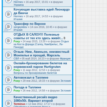
Hermes
» 16 апр 2017, 15:01 » в форуме
Украина
Кочующая выставка идей Леонардо
да Винчи
Hermes
» 16 апр 2017, 14:53 » в форуме
Италия
Трансфер по Вероне
sergeykitov
» 14 сен 2016, 10:45 » в форуме
Италия
ОТДЫХ В САЛОУ!!! Полезные
советы от тех кто здесь живёт...
В
Foxy
» 24 мар 2015, 13:29 » в форуме
Отдых
л
на Коста-Дорада (Салоу, Камбрильс, Ла-
о
Пинеда)
ж
Отзыв: Ним, Авиньон, неизвестный
е
Монпелье и прощай, Марсель
н
и
СВЛ
» 05 май 2014, 16:23 » в форуме
Франция
я
Онлайн-бронирование билетов на
норвежский паром Hurtigruten
Foxy
» 11 мар 2012, 12:53 » в форуме
Вопросы по бронированию билетов
Автовокзал в Таллине
Foxy
» 29 янв 2012, 18:33 » в форуме
Эстония
Погода в Таллине
Foxy
» 26 янв 2012, 14:58 » в форуме
Эстония
Качественный ресайз видео
1080x50i. Вариант второй
Terminus
» 12 янв 2012, 17:17 » в форуме
Обработка и хранение фото и