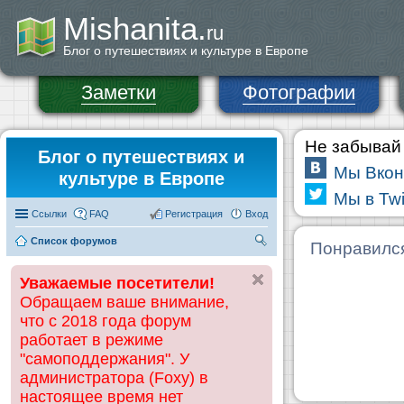
Mishanita.
ru
Блог о путешествиях и культуре в Европе
Заметки
Фотографии
Не забывай 
Блог о путешествиях и
Мы Вкон
культуре в Европе
Мы в Twi
Ссылки
FAQ
Регистрация
Вход
Список форумов
П
Понравилс
ои
Уважаемые посетители!
ск
Обращаем ваше внимание,
что с 2018 года форум
работает в режиме
"самоподдержания". У
администратора (Foxy) в
настоящее время нет