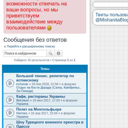
возможности отвечать на
ваши вопросы, но мы
Твиты пользов
приветствуем
@MishanitaBlo
взаимодействие между
пользователями
Сообщения без ответов
Перейти к расширенному поиску
Найдено 16 результатов • Страница
1
из
1
Темы
Большой теннис. репетитор по
испанскому
irchonok
» 29 янв 2018, 21:58 » в форуме
Отдых на Коста-Дорада (Салоу, Камбрильс,
Ла-Пинеда)
Кафе, рестораны Украины
Bekotium
» 19 июл 2017, 17:03 » в форуме
Украина
Полет на Монгольфьере
Hermes
» 16 апр 2017, 15:04 » в форуме
Украина
Шоу Турецкого военного оркестра в
Одессе