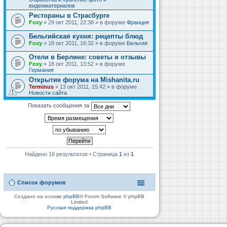
видеоматериалов
Рестораны в Страсбурге
Foxy
» 29 окт 2011, 22:38 » в форуме
Франция
Бельгийская кухня: рецепты блюд
Foxy
» 18 окт 2011, 16:32 » в форуме
Бельгия
Отели в Берлине: советы и отзывы
Foxy
» 18 окт 2011, 13:52 » в форуме
Германия
Открытие форума на Mishanita.ru
Terminus
» 13 окт 2011, 15:42 » в форуме
Новости сайта
Показать сообщения за
Найдено 16 результатов • Страница
1
из
1
Список форумов
Создано на основе
phpBB
® Forum Software © phpBB
Limited
Русская поддержка phpBB