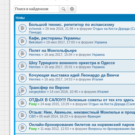
ТЕМЫ
Большой теннис. репетитор по испанскому
irchonok
» 29 янв 2018, 21:58 » в форуме
Отдых на Коста-Дорада (Са
Пинеда)
Кафе, рестораны Украины
Bekotium
» 19 июл 2017, 17:03 » в форуме
Украина
Полет на Монгольфьере
Hermes
» 16 апр 2017, 15:04 » в форуме
Украина
Шоу Турецкого военного оркестра в Одессе
Hermes
» 16 апр 2017, 15:01 » в форуме
Украина
Кочующая выставка идей Леонардо да Винчи
Hermes
» 16 апр 2017, 14:53 » в форуме
Италия
Трансфер по Вероне
sergeykitov
» 14 сен 2016, 10:45 » в форуме
Италия
ОТДЫХ В САЛОУ!!! Полезные советы от тех кто здесь 
Foxy
» 24 мар 2015, 13:29 » в форуме
Отдых на Коста-Дорада (Сало
Отзыв: Ним, Авиньон, неизвестный Монпелье и прощ
СВЛ
» 05 май 2014, 16:23 » в форуме
Франция
Онлайн-бронирование билетов на норвежский паром 
Foxy
» 11 мар 2012, 12:53 » в форуме
Вопросы по бронированию би