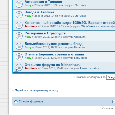
Автовокзал в Таллине
Foxy
» 29 янв 2012, 18:33 » в форуме
Эстония
Погода в Таллине
Foxy
» 26 янв 2012, 14:58 » в форуме
Эстония
Качественный ресайз видео 1080x50i. Вариант второй
Terminus
» 12 янв 2012, 17:17 » в форуме
Обработка и хранение фо
Рестораны в Страсбурге
Foxy
» 29 окт 2011, 22:38 » в форуме
Франция
Бельгийская кухня: рецепты блюд
Foxy
» 18 окт 2011, 16:32 » в форуме
Бельгия
Отели в Берлине: советы и отзывы
Foxy
» 18 окт 2011, 13:52 » в форуме
Германия
Открытие форума на Mishanita.ru
Terminus
» 13 окт 2011, 15:42 » в форуме
Новости сайта
Показать сообщения за
Перейти к расширенному поиску
Список форумов
Создано 