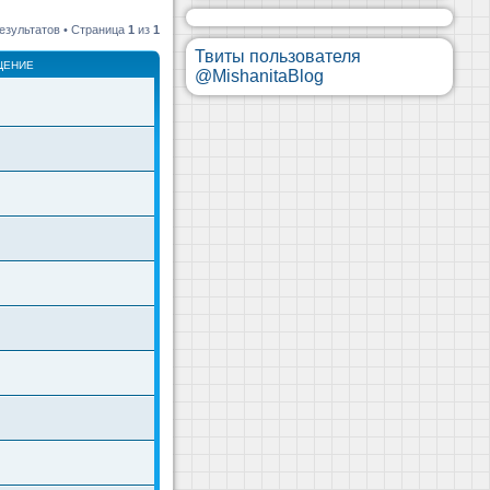
езультатов • Страница
1
из
1
Твиты пользователя
ЩЕНИЕ
@MishanitaBlog