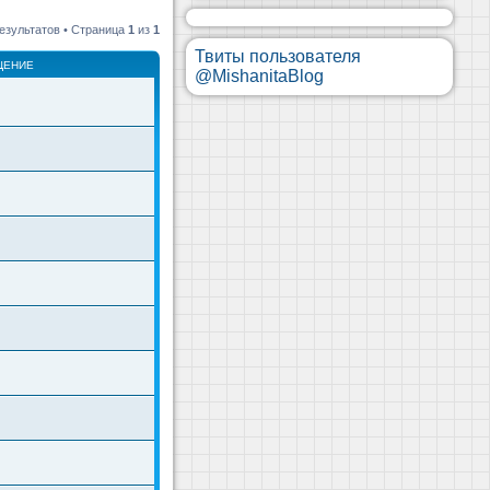
езультатов • Страница
1
из
1
Твиты пользователя
ЩЕНИЕ
@MishanitaBlog