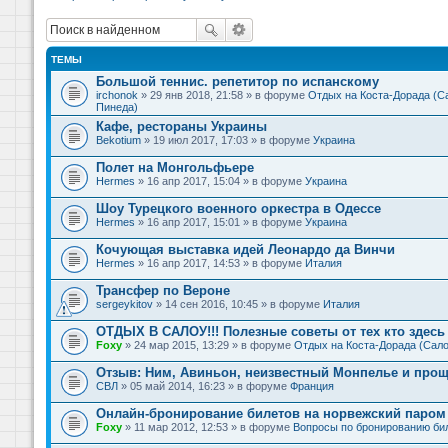
ТЕМЫ
Большой теннис. репетитор по испанскому
irchonok
» 29 янв 2018, 21:58 » в форуме
Отдых на Коста-Дорада (Са
Пинеда)
Кафе, рестораны Украины
Bekotium
» 19 июл 2017, 17:03 » в форуме
Украина
Полет на Монгольфьере
Hermes
» 16 апр 2017, 15:04 » в форуме
Украина
Шоу Турецкого военного оркестра в Одессе
Hermes
» 16 апр 2017, 15:01 » в форуме
Украина
Кочующая выставка идей Леонардо да Винчи
Hermes
» 16 апр 2017, 14:53 » в форуме
Италия
Трансфер по Вероне
sergeykitov
» 14 сен 2016, 10:45 » в форуме
Италия
ОТДЫХ В САЛОУ!!! Полезные советы от тех кто здесь 
Foxy
» 24 мар 2015, 13:29 » в форуме
Отдых на Коста-Дорада (Сало
Отзыв: Ним, Авиньон, неизвестный Монпелье и прощ
СВЛ
» 05 май 2014, 16:23 » в форуме
Франция
Онлайн-бронирование билетов на норвежский паром 
Foxy
» 11 мар 2012, 12:53 » в форуме
Вопросы по бронированию би