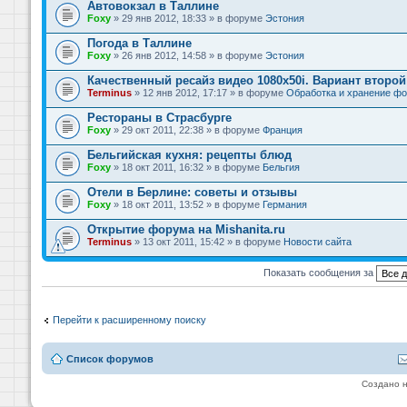
Автовокзал в Таллине
Foxy
» 29 янв 2012, 18:33 » в форуме
Эстония
Погода в Таллине
Foxy
» 26 янв 2012, 14:58 » в форуме
Эстония
Качественный ресайз видео 1080x50i. Вариант второй
Terminus
» 12 янв 2012, 17:17 » в форуме
Обработка и хранение фо
Рестораны в Страсбурге
Foxy
» 29 окт 2011, 22:38 » в форуме
Франция
Бельгийская кухня: рецепты блюд
Foxy
» 18 окт 2011, 16:32 » в форуме
Бельгия
Отели в Берлине: советы и отзывы
Foxy
» 18 окт 2011, 13:52 » в форуме
Германия
Открытие форума на Mishanita.ru
Terminus
» 13 окт 2011, 15:42 » в форуме
Новости сайта
Показать сообщения за
Перейти к расширенному поиску
Список форумов
Создано 