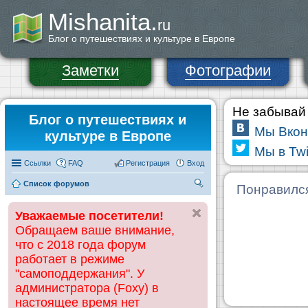
Mishanita.
ru
Блог о путешествиях и культуре в Европе
Заметки
Фотографии
Не забывай 
Блог о путешествиях и
Мы Вкон
культуре в Европе
Мы в Twi
Ссылки
FAQ
Регистрация
Вход
Список форумов
П
Понравилс
ои
Уважаемые посетители!
ск
Обращаем ваше внимание,
что с 2018 года форум
работает в режиме
"самоподдержания". У
администратора (Foxy) в
настоящее время нет