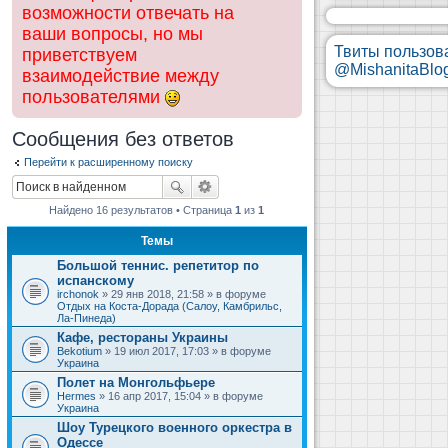
возможности отвечать на
ваши вопросы, но мы
Твиты пользов
приветствуем
@MishanitaBlo
взаимодействие между
пользователями
Сообщения без ответов
Перейти к расширенному поиску
Найдено 16 результатов • Страница
1
из
1
Темы
Большой теннис. репетитор по
испанскому
irchonok
» 29 янв 2018, 21:58 » в форуме
Отдых на Коста-Дорада (Салоу, Камбрильс,
Ла-Пинеда)
Кафе, рестораны Украины
Bekotium
» 19 июл 2017, 17:03 » в форуме
Украина
Полет на Монгольфьере
Hermes
» 16 апр 2017, 15:04 » в форуме
Украина
Шоу Турецкого военного оркестра в
Одессе