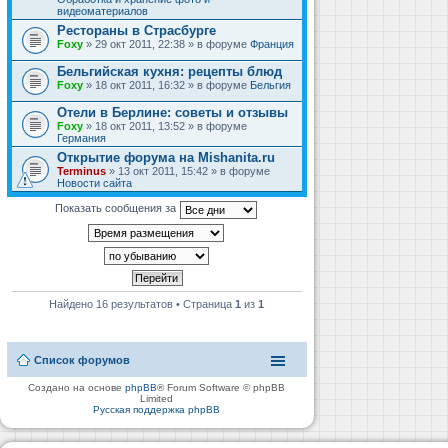
видеоматериалов
Рестораны в Страсбурге
Foxy
» 29 окт 2011, 22:38 » в форуме
Франция
Бельгийская кухня: рецепты блюд
Foxy
» 18 окт 2011, 16:32 » в форуме
Бельгия
Отели в Берлине: советы и отзывы
Foxy
» 18 окт 2011, 13:52 » в форуме
Германия
Открытие форума на Mishanita.ru
Terminus
» 13 окт 2011, 15:42 » в форуме
Новости сайта
Показать сообщения за
Найдено 16 результатов • Страница
1
из
1
Список форумов
Создано на основе
phpBB
® Forum Software © phpBB
Limited
Русская поддержка phpBB