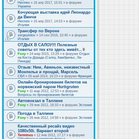
Hermes
» 16 апр 2017, 15:01 » в форуме
Украина
Кочующая выставка идей Леонардо
да Винчи
Hermes
» 16 апр 2017, 14:53 » в форуме
Италия
Трансфер по Вероне
sergeykitov
» 14 сен 2016, 10:45 » в форуме
Италия
ОТДЫХ В САЛОУ!!! Полезные
советы от тех кто здесь живёт...
В
Foxy
» 24 мар 2015, 13:29 » в форуме
Отдых
л
на Коста-Дорада (Салоу, Камбрильс, Ла-
о
Пинеда)
ж
Отзыв: Ним, Авиньон, неизвестный
е
Монпелье и прощай, Марсель
н
и
СВЛ
» 05 май 2014, 16:23 » в форуме
Франция
я
Онлайн-бронирование билетов на
норвежский паром Hurtigruten
Foxy
» 11 мар 2012, 12:53 » в форуме
Вопросы по бронированию билетов
Автовокзал в Таллине
Foxy
» 29 янв 2012, 18:33 » в форуме
Эстония
Погода в Таллине
Foxy
» 26 янв 2012, 14:58 » в форуме
Эстония
Качественный ресайз видео
1080x50i. Вариант второй
Terminus
» 12 янв 2012, 17:17 » в форуме
Обработка и хранение фото и