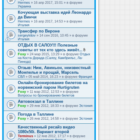
Hermes
» 16 апр 2017, 15:01 » в форуме
Украина
Кочующая выставка идей Леонардо
да Винчи
Hermes
» 16 апр 2017, 14:53 » в форуме
Италия
Трансфер по Вероне
sergeykitov
» 14 сен 2016, 10:45 » в форуме
Италия
ОТДЫХ В САЛОУ!!! Полезные
советы от тех кто здесь живёт...
В
Foxy
» 24 мар 2015, 13:29 » в форуме
Отдых
л
на Коста-Дорада (Салоу, Камбрильс, Ла-
о
Пинеда)
ж
Отзыв: Ним, Авиньон, неизвестный
е
Монпелье и прощай, Марсель
н
и
СВЛ
» 05 май 2014, 16:23 » в форуме
Франция
я
Онлайн-бронирование билетов на
норвежский паром Hurtigruten
Foxy
» 11 мар 2012, 12:53 » в форуме
Вопросы по бронированию билетов
Автовокзал в Таллине
Foxy
» 29 янв 2012, 18:33 » в форуме
Эстония
Погода в Таллине
Foxy
» 26 янв 2012, 14:58 » в форуме
Эстония
Качественный ресайз видео
1080x50i. Вариант второй
Terminus
» 12 янв 2012, 17:17 » в форуме
Обработка и хранение фото и