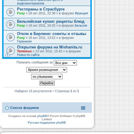
видеоматериалов
Рестораны в Страсбурге
Foxy
» 29 окт 2011, 22:38 » в форуме
Франция
Бельгийская кухня: рецепты блюд
Foxy
» 18 окт 2011, 16:32 » в форуме
Бельгия
Отели в Берлине: советы и отзывы
Foxy
» 18 окт 2011, 13:52 » в форуме
Германия
Открытие форума на Mishanita.ru
Terminus
» 13 окт 2011, 15:42 » в форуме
Новости сайта
Показать сообщения за
Найдено 16 результатов • Страница
1
из
1
Список форумов
Создано на основе
phpBB
® Forum Software © phpBB
Limited
Русская поддержка phpBB