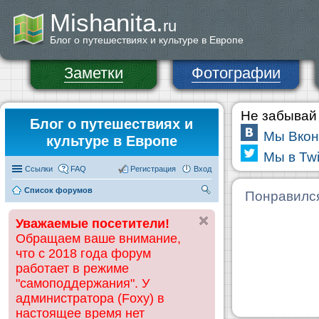
Mishanita.
ru
Блог о путешествиях и культуре в Европе
Заметки
Фотографии
Не забывай 
Блог о путешествиях и
Мы Вкон
культуре в Европе
Мы в Twi
Ссылки
FAQ
Регистрация
Вход
Список форумов
П
Понравилс
ои
Уважаемые посетители!
ск
Обращаем ваше внимание,
что с 2018 года форум
работает в режиме
"самоподдержания". У
администратора (Foxy) в
настоящее время нет