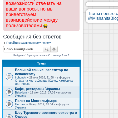
возможности отвечать на
ваши вопросы, но мы
Твиты пользов
приветствуем
@MishanitaBlo
взаимодействие между
пользователями
Сообщения без ответов
Перейти к расширенному поиску
Найдено 16 результатов • Страница
1
из
1
Темы
Большой теннис. репетитор по
испанскому
irchonok
» 29 янв 2018, 21:58 » в форуме
Отдых на Коста-Дорада (Салоу, Камбрильс,
Ла-Пинеда)
Кафе, рестораны Украины
Bekotium
» 19 июл 2017, 17:03 » в форуме
Украина
Полет на Монгольфьере
Hermes
» 16 апр 2017, 15:04 » в форуме
Украина
Шоу Турецкого военного оркестра в
Одессе