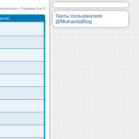
езультатов • Страница
1
из
1
Твиты пользователя
ЩЕНИЕ
@MishanitaBlog