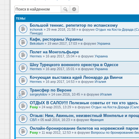
ТЕМЫ
Большой теннис. репетитор по испанскому
irchonok
» 29 янв 2018, 21:58 » в форуме
Отдых на Коста-Дорада (Са
Пинеда)
Кафе, рестораны Украины
Bekotium
» 19 июл 2017, 17:03 » в форуме
Украина
Полет на Монгольфьере
Hermes
» 16 апр 2017, 15:04 » в форуме
Украина
Шоу Турецкого военного оркестра в Одессе
Hermes
» 16 апр 2017, 15:01 » в форуме
Украина
Кочующая выставка идей Леонардо да Винчи
Hermes
» 16 апр 2017, 14:53 » в форуме
Италия
Трансфер по Вероне
sergeykitov
» 14 сен 2016, 10:45 » в форуме
Италия
ОТДЫХ В САЛОУ!!! Полезные советы от тех кто здесь 
Foxy
» 24 мар 2015, 13:29 » в форуме
Отдых на Коста-Дорада (Сало
Отзыв: Ним, Авиньон, неизвестный Монпелье и прощ
СВЛ
» 05 май 2014, 16:23 » в форуме
Франция
Онлайн-бронирование билетов на норвежский паром 
Foxy
» 11 мар 2012, 12:53 » в форуме
Вопросы по бронированию би