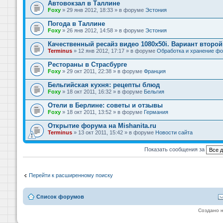
Автовокзал в Таллине
Foxy
» 29 янв 2012, 18:33 » в форуме
Эстония
Погода в Таллине
Foxy
» 26 янв 2012, 14:58 » в форуме
Эстония
Качественный ресайз видео 1080x50i. Вариант второй
Terminus
» 12 янв 2012, 17:17 » в форуме
Обработка и хранение фо
Рестораны в Страсбурге
Foxy
» 29 окт 2011, 22:38 » в форуме
Франция
Бельгийская кухня: рецепты блюд
Foxy
» 18 окт 2011, 16:32 » в форуме
Бельгия
Отели в Берлине: советы и отзывы
Foxy
» 18 окт 2011, 13:52 » в форуме
Германия
Открытие форума на Mishanita.ru
Terminus
» 13 окт 2011, 15:42 » в форуме
Новости сайта
Показать сообщения за
Перейти к расширенному поиску
Список форумов
Создано 