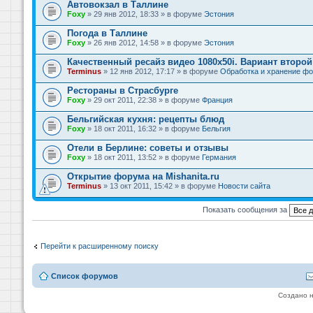
Автовокзал в Таллине
Foxy
» 29 янв 2012, 18:33 » в форуме
Эстония
Погода в Таллине
Foxy
» 26 янв 2012, 14:58 » в форуме
Эстония
Качественный ресайз видео 1080x50i. Вариант второй
Terminus
» 12 янв 2012, 17:17 » в форуме
Обработка и хранение фо
Рестораны в Страсбурге
Foxy
» 29 окт 2011, 22:38 » в форуме
Франция
Бельгийская кухня: рецепты блюд
Foxy
» 18 окт 2011, 16:32 » в форуме
Бельгия
Отели в Берлине: советы и отзывы
Foxy
» 18 окт 2011, 13:52 » в форуме
Германия
Открытие форума на Mishanita.ru
Terminus
» 13 окт 2011, 15:42 » в форуме
Новости сайта
Показать сообщения за
Перейти к расширенному поиску
Список форумов
Создано 