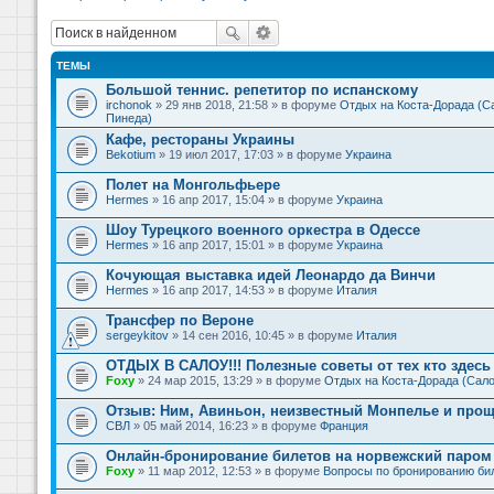
ТЕМЫ
Большой теннис. репетитор по испанскому
irchonok
» 29 янв 2018, 21:58 » в форуме
Отдых на Коста-Дорада (Са
Пинеда)
Кафе, рестораны Украины
Bekotium
» 19 июл 2017, 17:03 » в форуме
Украина
Полет на Монгольфьере
Hermes
» 16 апр 2017, 15:04 » в форуме
Украина
Шоу Турецкого военного оркестра в Одессе
Hermes
» 16 апр 2017, 15:01 » в форуме
Украина
Кочующая выставка идей Леонардо да Винчи
Hermes
» 16 апр 2017, 14:53 » в форуме
Италия
Трансфер по Вероне
sergeykitov
» 14 сен 2016, 10:45 » в форуме
Италия
ОТДЫХ В САЛОУ!!! Полезные советы от тех кто здесь 
Foxy
» 24 мар 2015, 13:29 » в форуме
Отдых на Коста-Дорада (Сало
Отзыв: Ним, Авиньон, неизвестный Монпелье и прощ
СВЛ
» 05 май 2014, 16:23 » в форуме
Франция
Онлайн-бронирование билетов на норвежский паром 
Foxy
» 11 мар 2012, 12:53 » в форуме
Вопросы по бронированию би