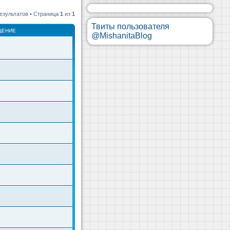
езультатов • Страница
1
из
1
Твиты пользователя
ЩЕНИЕ
@MishanitaBlog