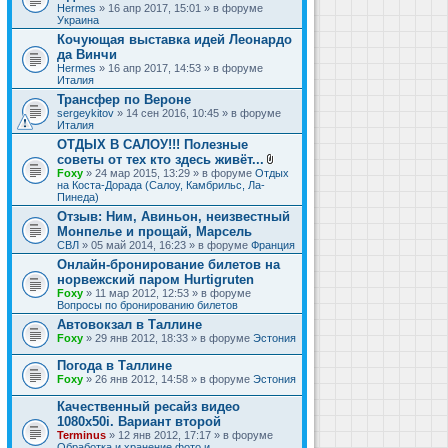
Hermes
» 16 апр 2017, 15:01 » в форуме
Украина
Кочующая выставка идей Леонардо
да Винчи
Hermes
» 16 апр 2017, 14:53 » в форуме
Италия
Трансфер по Вероне
sergeykitov
» 14 сен 2016, 10:45 » в форуме
Италия
ОТДЫХ В САЛОУ!!! Полезные
советы от тех кто здесь живёт...
В
Foxy
» 24 мар 2015, 13:29 » в форуме
Отдых
л
на Коста-Дорада (Салоу, Камбрильс, Ла-
о
Пинеда)
ж
Отзыв: Ним, Авиньон, неизвестный
е
Монпелье и прощай, Марсель
н
и
СВЛ
» 05 май 2014, 16:23 » в форуме
Франция
я
Онлайн-бронирование билетов на
норвежский паром Hurtigruten
Foxy
» 11 мар 2012, 12:53 » в форуме
Вопросы по бронированию билетов
Автовокзал в Таллине
Foxy
» 29 янв 2012, 18:33 » в форуме
Эстония
Погода в Таллине
Foxy
» 26 янв 2012, 14:58 » в форуме
Эстония
Качественный ресайз видео
1080x50i. Вариант второй
Terminus
» 12 янв 2012, 17:17 » в форуме
Обработка и хранение фото и