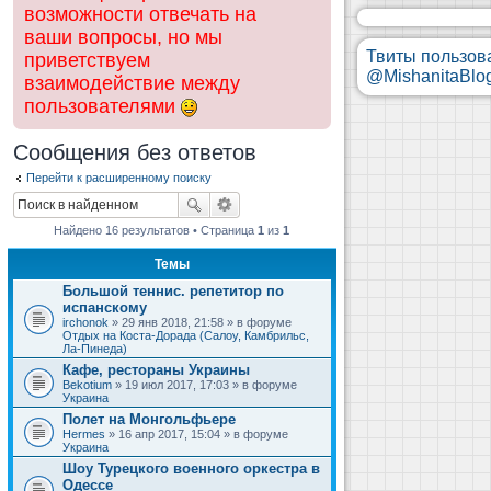
возможности отвечать на
ваши вопросы, но мы
Твиты пользов
приветствуем
@MishanitaBlo
взаимодействие между
пользователями
Сообщения без ответов
Перейти к расширенному поиску
Найдено 16 результатов • Страница
1
из
1
Темы
Большой теннис. репетитор по
испанскому
irchonok
» 29 янв 2018, 21:58 » в форуме
Отдых на Коста-Дорада (Салоу, Камбрильс,
Ла-Пинеда)
Кафе, рестораны Украины
Bekotium
» 19 июл 2017, 17:03 » в форуме
Украина
Полет на Монгольфьере
Hermes
» 16 апр 2017, 15:04 » в форуме
Украина
Шоу Турецкого военного оркестра в
Одессе