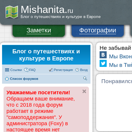
Mishanita.
ru
Блог о путешествиях и культуре в Европе
Заметки
Фотографии
Не забывай 
Блог о путешествиях и
Мы Вкон
культуре в Европе
Мы в Twi
Ссылки
FAQ
Регистрация
Вход
Список форумов
П
Понравилс
ои
Уважаемые посетители!
ск
Обращаем ваше внимание,
что с 2018 года форум
работает в режиме
"самоподдержания". У
администратора (Foxy) в
настоящее время нет