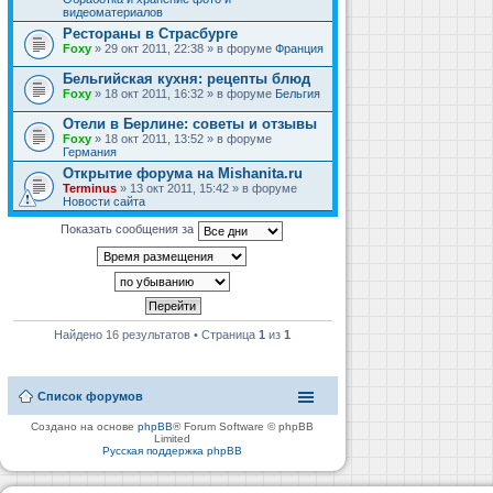
видеоматериалов
Рестораны в Страсбурге
Foxy
» 29 окт 2011, 22:38 » в форуме
Франция
Бельгийская кухня: рецепты блюд
Foxy
» 18 окт 2011, 16:32 » в форуме
Бельгия
Отели в Берлине: советы и отзывы
Foxy
» 18 окт 2011, 13:52 » в форуме
Германия
Открытие форума на Mishanita.ru
Terminus
» 13 окт 2011, 15:42 » в форуме
Новости сайта
Показать сообщения за
Найдено 16 результатов • Страница
1
из
1
Список форумов
Создано на основе
phpBB
® Forum Software © phpBB
Limited
Русская поддержка phpBB