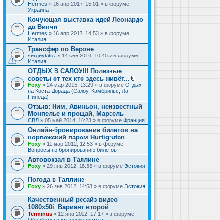
Hermes
» 16 апр 2017, 15:01 » в форуме
Украина
Кочующая выставка идей Леонардо
да Винчи
Hermes
» 16 апр 2017, 14:53 » в форуме
Италия
Трансфер по Вероне
sergeykitov
» 14 сен 2016, 10:45 » в форуме
Италия
ОТДЫХ В САЛОУ!!! Полезные
советы от тех кто здесь живёт...
В
Foxy
» 24 мар 2015, 13:29 » в форуме
Отдых
л
на Коста-Дорада (Салоу, Камбрильс, Ла-
о
Пинеда)
ж
Отзыв: Ним, Авиньон, неизвестный
е
Монпелье и прощай, Марсель
н
и
СВЛ
» 05 май 2014, 16:23 » в форуме
Франция
я
Онлайн-бронирование билетов на
норвежский паром Hurtigruten
Foxy
» 11 мар 2012, 12:53 » в форуме
Вопросы по бронированию билетов
Автовокзал в Таллине
Foxy
» 29 янв 2012, 18:33 » в форуме
Эстония
Погода в Таллине
Foxy
» 26 янв 2012, 14:58 » в форуме
Эстония
Качественный ресайз видео
1080x50i. Вариант второй
Terminus
» 12 янв 2012, 17:17 » в форуме
Обработка и хранение фото и