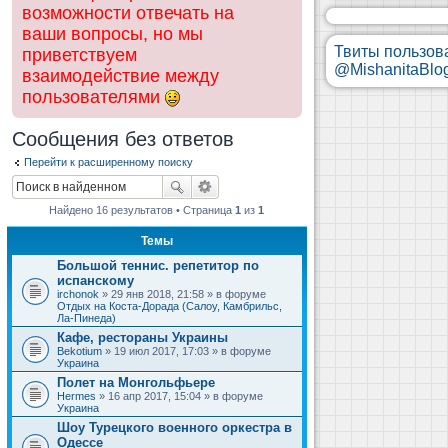
возможности отвечать на
ваши вопросы, но мы
Твиты пользов
приветствуем
@MishanitaBlo
взаимодействие между
пользователями
Сообщения без ответов
Перейти к расширенному поиску
Найдено 16 результатов • Страница
1
из
1
Темы
Большой теннис. репетитор по
испанскому
irchonok
» 29 янв 2018, 21:58 » в форуме
Отдых на Коста-Дорада (Салоу, Камбрильс,
Ла-Пинеда)
Кафе, рестораны Украины
Bekotium
» 19 июл 2017, 17:03 » в форуме
Украина
Полет на Монгольфьере
Hermes
» 16 апр 2017, 15:04 » в форуме
Украина
Шоу Турецкого военного оркестра в
Одессе