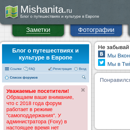
Mishanita.
ru
Блог о путешествиях и культуре в Европе
Заметки
Фотографии
Не забывай 
Блог о путешествиях и
Мы Вкон
культуре в Европе
Мы в Twi
Ссылки
FAQ
Регистрация
Вход
Список форумов
П
Понравилс
ои
Уважаемые посетители!
ск
Обращаем ваше внимание,
что с 2018 года форум
работает в режиме
"самоподдержания". У
администратора (Foxy) в
настоящее время нет