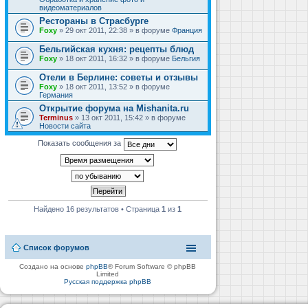
видеоматериалов
Рестораны в Страсбурге
Foxy
» 29 окт 2011, 22:38 » в форуме
Франция
Бельгийская кухня: рецепты блюд
Foxy
» 18 окт 2011, 16:32 » в форуме
Бельгия
Отели в Берлине: советы и отзывы
Foxy
» 18 окт 2011, 13:52 » в форуме
Германия
Открытие форума на Mishanita.ru
Terminus
» 13 окт 2011, 15:42 » в форуме
Новости сайта
Показать сообщения за
Найдено 16 результатов • Страница
1
из
1
Список форумов
Создано на основе
phpBB
® Forum Software © phpBB
Limited
Русская поддержка phpBB