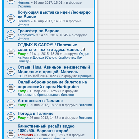
Hermes
» 16 апр 2017, 15:01 » в форуме
Украина
Кочующая выставка идей Леонардо
да Винчи
Hermes
» 16 апр 2017, 14:53 » в форуме
Италия
Трансфер по Вероне
sergeykitov
» 14 сен 2016, 10:45 » в форуме
Италия
ОТДЫХ В САЛОУ!!! Полезные
советы от тех кто здесь живёт...
В
Foxy
» 24 мар 2015, 13:29 » в форуме
Отдых
л
на Коста-Дорада (Салоу, Камбрильс, Ла-
о
Пинеда)
ж
Отзыв: Ним, Авиньон, неизвестный
е
Монпелье и прощай, Марсель
н
и
СВЛ
» 05 май 2014, 16:23 » в форуме
Франция
я
Онлайн-бронирование билетов на
норвежский паром Hurtigruten
Foxy
» 11 мар 2012, 12:53 » в форуме
Вопросы по бронированию билетов
Автовокзал в Таллине
Foxy
» 29 янв 2012, 18:33 » в форуме
Эстония
Погода в Таллине
Foxy
» 26 янв 2012, 14:58 » в форуме
Эстония
Качественный ресайз видео
1080x50i. Вариант второй
Terminus
» 12 янв 2012, 17:17 » в форуме
Обработка и хранение фото и